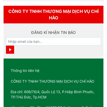
CÔNG TY TNHH THƯƠNG MẠI DỊCH VỤ CHÍ
HÀO
ĐĂNG KÍ NHẬN TIN BÁO
Thông tin liên hệ
CÔNG TY TNHH THƯƠNG MẠI DỊCH VỤ CHÍ HÀO
Địa chỉ: 606/76/4, Quốc Lộ 13, P.Hiệp Bình Phước,
TP.THủ Đức, Tp.HCM