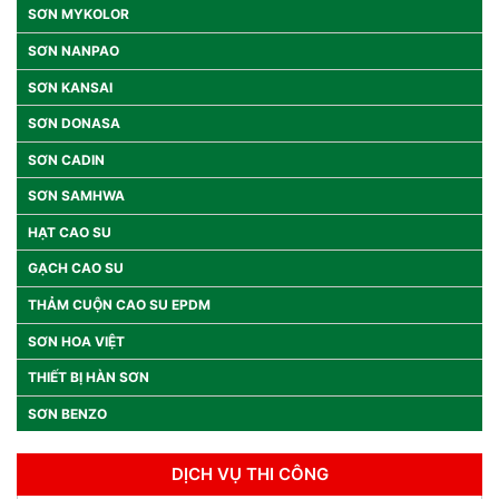
SƠN MYKOLOR
SƠN NANPAO
SƠN KANSAI
SƠN DONASA
SƠN CADIN
SƠN SAMHWA
HẠT CAO SU
GẠCH CAO SU
THẢM CUỘN CAO SU EPDM
SƠN HOA VIỆT
THIẾT BỊ HÀN SƠN
SƠN BENZO
DỊCH VỤ THI CÔNG