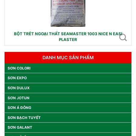
BỘT TRÉT NGOẠI THẤT SEAMASTER 1003 NICE N EASI
PLASTER
DANH MỤC SẢN PHẨM
SƠN COLORI
SƠN EXPO
SƠN DULUX
SƠN JOTUN
SƠN Á ĐÔNG
SƠN BẠCH TUYẾT
SƠN GALANT