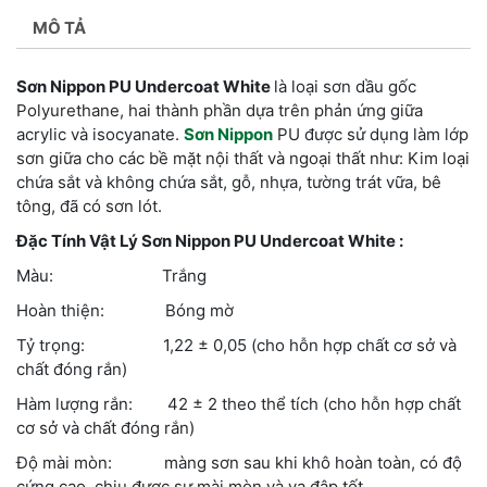
MÔ TẢ
Sơn Nippon PU Undercoat White
là loại sơn dầu gốc
Polyurethane, hai thành phần dựa trên phản ứng giữa
acrylic và isocyanate.
Sơn Nippon
PU được sử dụng làm lớp
sơn giữa cho các bề mặt nội thất và ngoại thất như: Kim loại
chứa sắt và không chứa sắt, gỗ, nhựa, tường trát vữa, bê
tông, đã có sơn lót.
Đặc Tính Vật Lý Sơn Nippon PU Undercoat White :
Màu: Trắng
Hoàn thiện: Bóng mờ
Tỷ trọng: 1,22 ± 0,05 (cho hỗn hợp chất cơ sở và
chất đóng rắn)
Hàm lượng rắn: 42 ± 2 theo thể tích (cho hỗn hợp chất
cơ sở và chất đóng rắn)
Độ mài mòn: màng sơn sau khi khô hoàn toàn, có độ
cứng cao, chịu được sự mài mòn và va đập tốt