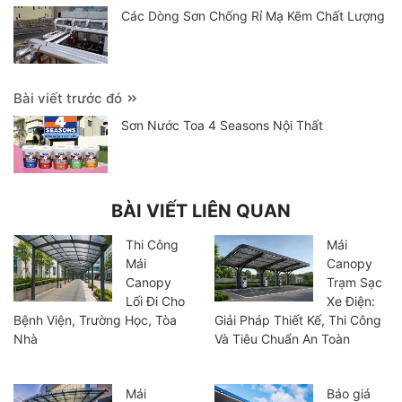
Các Dòng Sơn Chống Rỉ Mạ Kẽm Chất Lượng
Bài viết trước đó
Sơn Nước Toa 4 Seasons Nội Thất
BÀI VIẾT LIÊN QUAN
Thi Công
Mái
Mái
Canopy
Canopy
Trạm Sạc
Lối Đi Cho
Xe Điện:
Bệnh Viện, Trường Học, Tòa
Giải Pháp Thiết Kế, Thi Công
Nhà
Và Tiêu Chuẩn An Toàn
Mái
Báo giá