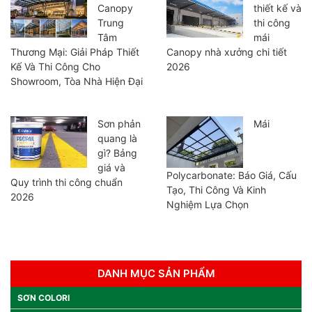
Canopy
thiết kế và
Trung
thi công
Tâm
mái
Thương Mại: Giải Pháp Thiết
Canopy nhà xưởng chi tiết
Kế Và Thi Công Cho
2026
Showroom, Tòa Nhà Hiện Đại
Sơn phản
Mái
quang là
gì? Bảng
giá và
Polycarbonate: Báo Giá, Cấu
Quy trình thi công chuẩn
Tạo, Thi Công Và Kinh
2026
Nghiệm Lựa Chọn
DANH MỤC SẢN PHẨM
SƠN COLORI