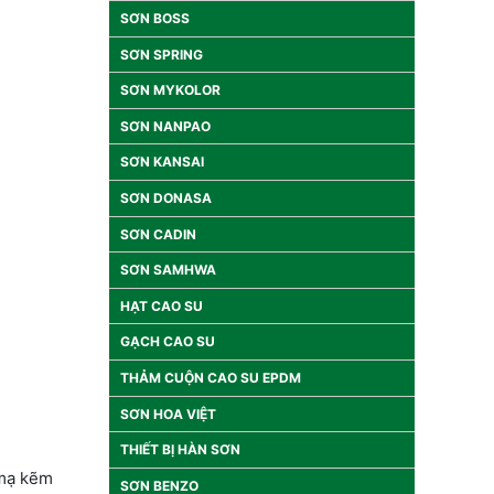
SƠN BOSS
SƠN SPRING
SƠN MYKOLOR
SƠN NANPAO
SƠN KANSAI
SƠN DONASA
SƠN CADIN
SƠN SAMHWA
HẠT CAO SU
GẠCH CAO SU
THẢM CUỘN CAO SU EPDM
SƠN HOA VIỆT
THIẾT BỊ HÀN SƠN
 mạ kẽm
SƠN BENZO