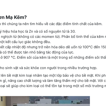
Sơn Mạ Kẽm?
 thì chúng ta nên tìm hiểu về các đặc điểm tính chất của kẽm.
ý hiệu hóa học là Zn và có số nguyên tử là 30.
 nghịch từ (không có các momen từ). Phân bố tinh thể của kẽm r
một kết cấu lục giác không đều.
u hết cấp nhiệt độ nhưng trở nên hóa dẻo dễ uốn từ 100°C đến 15
và có thể được tán nhỏ bằng tác động của lực.
 ở 907 °C. Điểm sôi của kẽm là một trong số những điểm sôi thấ
cho sinh vật và sức khỏe con người trong nhiều trường hợp.
lên bề mặt kim loại nhằm tạo một lớp bảo vệ cho bề mặt. Khi ph
n gỉ, nâng cao chất lượng và làm tăng thẩm mỹ cho bề mặt. Với 
loại sẽ giúp cho kim loại có thể tồn tại trong một số môi trường