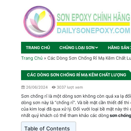
TRANG CHỦ
CHỦNG LOẠI SƠN
HÃNG SẢN 
Trang Chủ
»
Các Dòng Sơn Chống Rỉ Mạ Kẽm Chất L
CÁC DÒNG SƠN CHỐNG RỈ MẠ KẼM CHẤT LƯỢNG
26/06/2024
3037 lượt xem
Sơn chống rỉ là một dòng sơn không còn quá xa lạ đối
dòng sơn này là “chống rỉ”. Và bề mặt cần thiết để thi
của kim loại đã qua xử lý. Đối vưới loại bề mặt này th
nhất quý khách có thể tham khảo các dòng
sơn chống
Table of Contents