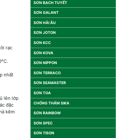
SƠN BẠCH TUYẾT
SƠN GALANT
SƠN HẢI ÂU
SƠN JOTON
SƠN KCC
ời rạc
SƠN KOVA
0°C.
SƠN NIPPON
SƠN TERRACO
p nhất
SƠN SEAMASTER
SƠN TOA
ủ lên lớp
CHỐNG THẤM SIKA
các đặc
 mà kẽm
SƠN RAINBOW
SƠN SPEC
SƠN TISON