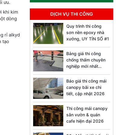
i ưu.
i khi kim
DỊCH VỤ THI CÔNG
một dòng
Quy trình thi công
sơn nền epoxy nhà
g rỉ alkyd
xưởng, UY TÍN SỐ #1
n tạo
Bảng giá thi công
chống thấm chuyên
nghiệp mới nhất
2026
Báo giá thi công mái
canopy bãi xe chi
tiết, cập nhật 2026
Thi công mái canopy
sân vườn & quán
cafe hiện đại 2026