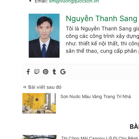
Email:
sm@vuongquocson.vn
Nguyễn Thanh Sang
Tôi là Nguyễn Thanh Sang giá
công các công trình xây dựng
như: thiết kế nội thất, thi c
sân thể thao, cung cấp phân 
Bài viết sau đó
Sơn Nước Màu Vàng Trang Trí Nhà
BÀ
Thi Công Mái Canopy Lối Đi Cho Bệnh 