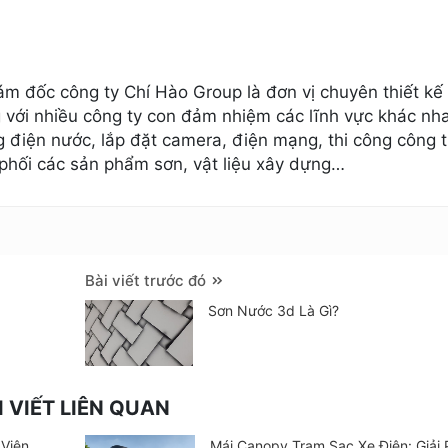
m đốc công ty Chí Hào Group là đơn vị chuyên thiết kế 
 với nhiều công ty con đảm nhiệm các lĩnh vực khác nh
ông điện nước, lắp đặt camera, điện mạng, thi công công t
phối các sản phẩm sơn, vật liệu xây dựng…
Bài viết trước đó
Sơn Nước 3d Là Gì?
I VIẾT LIÊN QUAN
Viện,
Mái Canopy Trạm Sạc Xe Điện: Giải 