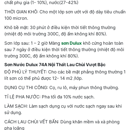
chất phụ gia (1- 10%), nước(27-42%)
THỜI GIAN KHÔ: Cho một lớp sơn ướt với độ dày tiêu chuẩn
100 micron.
Khô bề mặt: 30 phút ở điều kiện thời tiết thông thường
(nhiệt độ môi trường 300C, độ ẩm không khí 80%).
Sơn lớp sau: 1 – 2 giờ Màng
sơn Dulux
khô cứng hoàn toàn
sau 7 ngày ở điều kiện thời tiết thông thường (nhiệt độ môi
trường 300C, độ ẩm không khí 80%).
Sơn Nước Dulux 74A Nội Thất Lau Chùi Vượt Bậc
ĐỘ PHỦ LÝ THUYẾT: Cho các bề mặt phẳng thông thường 1
lít sơn có thể phủ được 12- 14 m2 /lớp.
DỤNG CỤ THI CÔNG: Cọ, ru lô, máy phun thông thường.
TỈ LỆ PHA NƯỚC: Pha tối đa 10% nước sạch.
LÀM SẠCH: Làm sạch dụng cụ với nước sạch ngay sau khi
sử dụng.
CÁCH LAU CHÙI VẾT BẨN: Dùng khăn mềm và xà phòng
pha loãng