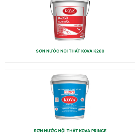
SƠN NƯỚC NỘI THẤT KOVA K260
SƠN NƯỚC NỘI THẤT KOVA PRINCE