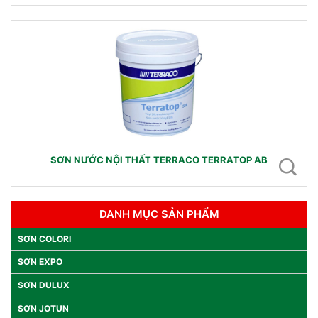
SƠN NƯỚC NỘI THẤT TERRACO TERRATOP AB
DANH MỤC SẢN PHẨM
SƠN COLORI
SƠN EXPO
SƠN DULUX
SƠN JOTUN