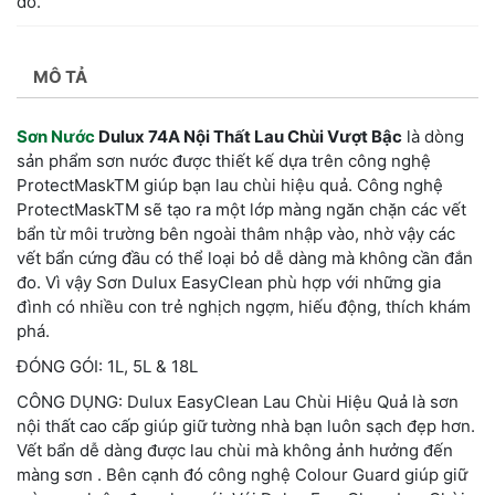
đo.
MÔ TẢ
Sơn Nước
Dulux 74A Nội Thất Lau Chùi Vượt Bậc
là dòng
sản phẩm sơn nước được thiết kế dựa trên công nghệ
ProtectMaskTM giúp bạn lau chùi hiệu quả. Công nghệ
ProtectMaskTM sẽ tạo ra một lớp màng ngăn chặn các vết
bẩn từ môi trường bên ngoài thâm nhập vào, nhờ vậy các
vết bẩn cứng đầu có thể loại bỏ dễ dàng mà không cần đắn
đo. Vì vậy Sơn Dulux EasyClean phù hợp với những gia
đình có nhiều con trẻ nghịch ngợm, hiếu động, thích khám
phá.
ĐÓNG GÓI: 1L, 5L & 18L
CÔNG DỤNG: Dulux EasyClean Lau Chùi Hiệu Quả là sơn
nội thất cao cấp giúp giữ tường nhà bạn luôn sạch đẹp hơn.
Vết bẩn dễ dàng được lau chùi mà không ảnh hưởng đến
màng sơn . Bên cạnh đó công nghệ Colour Guard giúp giữ