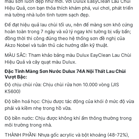
màu sơn luôn đẹp như mới. Với Dulux EasyClean Lau Chùi
Hiệu Quả, con bạn thỏa thích khám phá, vui chơi, phát triển
mà tường nhà luôn tinh tươm sạch đẹp.
Để đạt hiệu quả lau chùi tối ưu, nên để màng sơn khô cứng
hoàn toàn trong 7 ngày và xử lý ngay khi tường bị vấy bẩn;
đồng thời thi công đúng theo hệ thống sơn đề nghị của
Akzo Nobel và tuân thủ các hướng dẫn kỹ thuật.
MÀU SẮC: Tham khảo bảng màu Dulux EayClean Lau Chùi
Hiệu Quả và cây quạt màu Dulux.
Đặc Tính Màng Sơn Nước Dulux 74A Nội Thất Lau Chùi
Vượt Bậc:
Độ chịu chùi rửa: Chịu chùi rửa hơn 10.000 vòng (JIS
K5600)
Độ bền hoá học: Chịu được tác động của khói ở mức độ vừa
phải và kiềm nhẹ trong hồ vữa.
Độ bền nước: Chịu được không khí ẩm thông thường trong
môi trường trong nhà.
THÀNH PHẦN: Nhựa gốc acrylic và bột khoáng (48-72%),