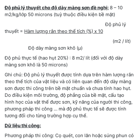
Độ phủ lý thuyết cho độ dày màng sơn đề nghị:
8 – 10
m2/kg/lớp 50 microns (tuỳ thuộc điều kiện bề mặt)
Độ phủ lý
thuyết =
Hàm lượng rắn theo thể tích (%) x 10
(m2 / lít)
Độ dày màng sơn khô (µ)
Độ phủ thực tế (hao hụt 20%) : 8 m2/ lít (đối với độ dày
màng sơn khô là 50 microns)
Ghi chú: Độ phủ lý thuyết được tính dựa trên hàm lượng rắn
theo thể tích của vật liệu và có liên quan đến độ dày màng
sơn được thi công trên bề mặt chuẩn và chưa tính hao hụt.
Do điều kiện môi trường, độ phẳng của bề mặt, cấu tạo
hình học của vật thể được sơn, kỹ năng của người thi công,
phương pháp thi công … mà độ phủ thực tế sẽ được tính
tương đối cho từng trường hợp cụ thể.
Dữ liệu thi công:
Phương pháp thi công: Cọ quét, con lăn hoặc súng phun có