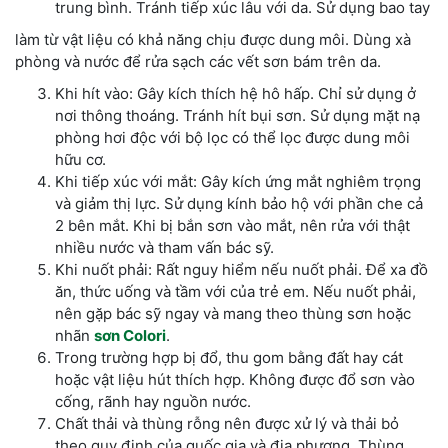
trung bình. Tránh tiếp xúc lâu với da. Sử dụng bao tay
làm từ vật liệu có khả năng chịu được dung môi. Dùng xà
phòng và nước để rửa sạch các vết sơn bám trên da.
Khi hít vào: Gây kích thích hệ hô hấp. Chỉ sử dụng ở
nơi thông thoáng. Tránh hít bụi sơn. Sử dụng mặt nạ
phòng hơi độc với bộ lọc có thể lọc được dung môi
hữu cơ.
Khi tiếp xúc với mắt: Gây kích ứng mắt nghiêm trọng
và giảm thị lực. Sử dụng kính bảo hộ với phần che cả
2 bên mắt. Khi bị bắn sơn vào mắt, nên rửa với thật
nhiều nước và tham vấn bác sỹ.
Khi nuốt phải: Rất nguy hiểm nếu nuốt phải. Để xa đồ
ăn, thức uống và tầm với của trẻ em. Nếu nuốt phải,
nên gặp bác sỹ ngay và mang theo thùng sơn hoặc
nhãn
sơn Colori
.
Trong trường hợp bị đổ, thu gom bằng đất hay cát
hoặc vật liệu hút thích hợp. Không được đổ sơn vào
cống, rãnh hay nguồn nước.
Chất thải và thùng rỗng nên được xử lý và thải bỏ
theo quy định của quốc gia và địa phương. Thùng