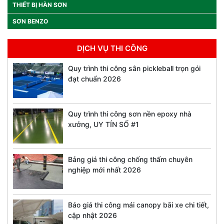
THIẾT BỊ HÀN SƠN
SƠN BENZO
DỊCH VỤ THI CÔNG
Quy trình thi công sân pickleball trọn gói
đạt chuẩn 2026
Quy trình thi công sơn nền epoxy nhà
xưởng, UY TÍN SỐ #1
Bảng giá thi công chống thấm chuyên
nghiệp mới nhất 2026
Báo giá thi công mái canopy bãi xe chi tiết,
cập nhật 2026