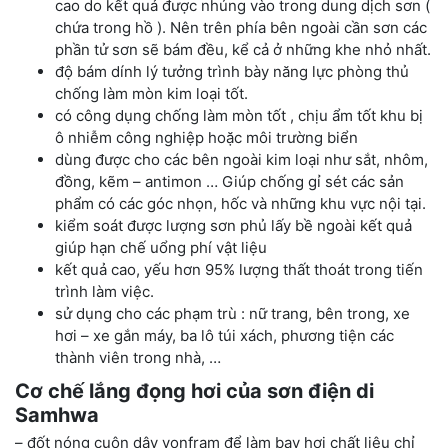
cao do kết quả được nhúng vào trong dung dịch sơn (
chứa trong hồ ). Nên trên phía bên ngoài cần sơn các
phần tử sơn sẽ bám đều, kể cả ở những khe nhỏ nhất.
độ bám dính lý tưởng trình bày năng lực phòng thủ
chống làm mòn kim loại tốt.
có công dụng chống làm mòn tốt , chịu ẩm tốt khu bị
ô nhiễm công nghiệp hoặc môi trường biển
dùng được cho các bên ngoài kim loại như sắt, nhôm,
đồng, kẽm – antimon … Giúp chống gỉ sét các sản
phẩm có các góc nhọn, hốc và những khu vực nội tại.
kiểm soát được lượng sơn phủ lấy bề ngoài kết quả
giúp hạn chế uổng phí vật liệu
kết quả cao, yếu hơn 95% lượng thất thoát trong tiến
trình làm việc.
sử dụng cho các phạm trù : nữ trang, bên trong, xe
hơi – xe gắn máy, ba lô túi xách, phương tiện các
thành viên trong nhà, …
Cơ chế lắng đọng hơi của sơn điện di
Samhwa
– đốt nóng cuộn dây vonfram để làm bay hơi chất liệu chỉ