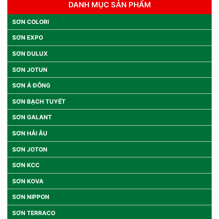
DANH MỤC SẢN PHẨM
SƠN COLORI
SƠN EXPO
SƠN DULUX
SƠN JOTUN
SƠN Á ĐÔNG
SƠN BẠCH TUYẾT
SƠN GALANT
SƠN HẢI ÂU
SƠN JOTON
SƠN KCC
SƠN KOVA
SƠN NIPPON
SƠN TERRACO