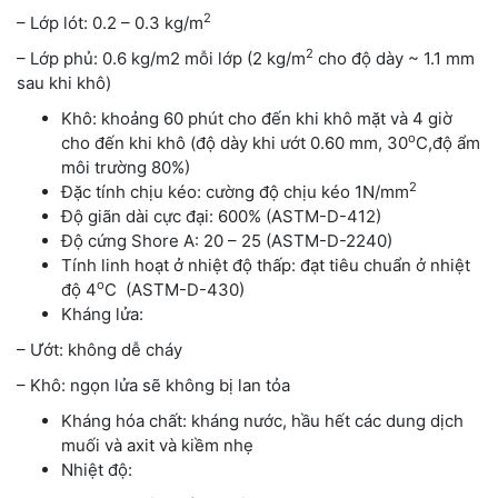
2
– Lớp lót: 0.2 – 0.3 kg/m
2
– Lớp phủ: 0.6 kg/m2 mỗi lớp (2 kg/m
cho độ dày ~ 1.1 mm
sau khi khô)
Khô: khoảng 60 phút cho đến khi khô mặt và 4 giờ
o
cho đến khi khô (độ dày khi ướt 0.60 mm, 30
C,độ ẩm
môi trường 80%)
2
Đặc tính chịu kéo: cường độ chịu kéo 1N/mm
Độ giãn dài cực đại: 600% (ASTM-D-412)
Độ cứng Shore A: 20 – 25 (ASTM-D-2240)
Tính linh hoạt ở nhiệt độ thấp: đạt tiêu chuẩn ở nhiệt
o
độ 4
C (ASTM-D-430)
Kháng lửa:
– Ướt: không dễ cháy
– Khô: ngọn lửa sẽ không bị lan tỏa
Kháng hóa chất: kháng nước, hầu hết các dung dịch
muối và axit và kiềm nhẹ
Nhiệt độ: