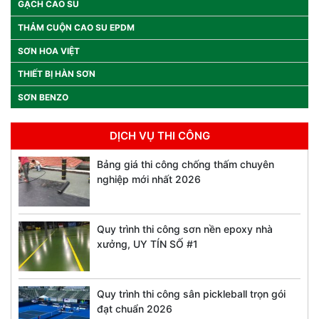
GẠCH CAO SU
THẢM CUỘN CAO SU EPDM
SƠN HOA VIỆT
THIẾT BỊ HÀN SƠN
SƠN BENZO
DỊCH VỤ THI CÔNG
Bảng giá thi công chống thấm chuyên
nghiệp mới nhất 2026
Quy trình thi công sơn nền epoxy nhà
xưởng, UY TÍN SỐ #1
Quy trình thi công sân pickleball trọn gói
đạt chuẩn 2026