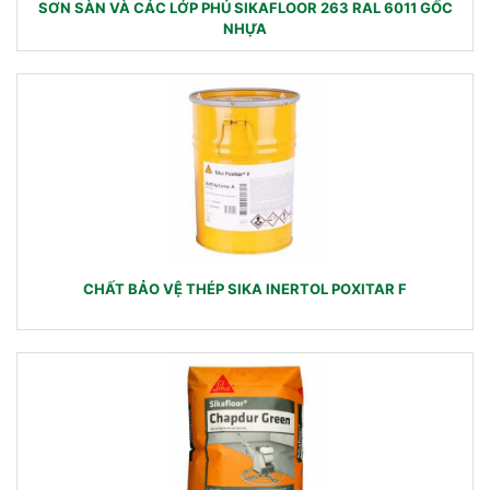
SƠN SÀN VÀ CÁC LỚP PHỦ SIKAFLOOR 263 RAL 6011 GỐC
NHỰA
CHẤT BẢO VỆ THÉP SIKA INERTOL POXITAR F