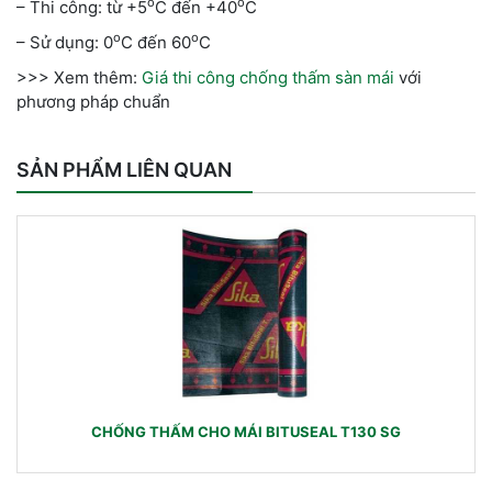
o
o
– Thi công: từ +5
C đến +40
C
o
o
– Sử dụng: 0
C đến 60
C
>>> Xem thêm:
Giá thi công chống thấm sàn mái
với
phương pháp chuẩn
SẢN PHẨM LIÊN QUAN
CHỐNG THẤM CHO MÁI BITUSEAL T130 SG