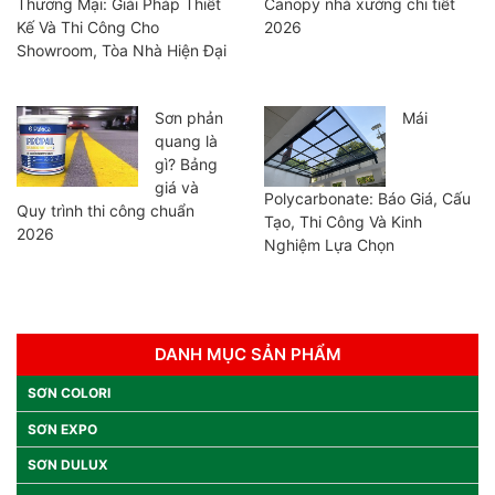
Thương Mại: Giải Pháp Thiết
Canopy nhà xưởng chi tiết
Kế Và Thi Công Cho
2026
Showroom, Tòa Nhà Hiện Đại
Sơn phản
Mái
quang là
gì? Bảng
giá và
Polycarbonate: Báo Giá, Cấu
Quy trình thi công chuẩn
Tạo, Thi Công Và Kinh
2026
Nghiệm Lựa Chọn
DANH MỤC SẢN PHẨM
SƠN COLORI
SƠN EXPO
SƠN DULUX