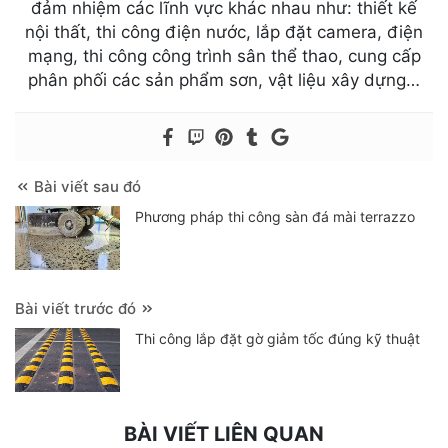
đảm nhiệm các lĩnh vực khác nhau như: thiết kế
nội thất, thi công điện nước, lắp đặt camera, điện
mạng, thi công công trình sân thể thao, cung cấp
phân phối các sản phẩm sơn, vật liệu xây dựng…
Bài viết sau đó
Phương pháp thi công sàn đá mài terrazzo
Bài viết trước đó
Thi công lắp đặt gờ giảm tốc đúng kỹ thuật
BÀI VIẾT LIÊN QUAN