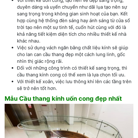
Với thiết kế uốn cong, tạo nên vẻ đẹp sang trọng,
duyên dáng và uyển chuyển như dãi lụa tạo nên sự
sang trọng trong không gian sinh hoạt của bạn. Kết
hợp cùng hệ thống đèn sáng hay ánh sáng từ cửa sổ
trời tạo nên một sự tinh tế, cuốn hút cùng với đó là
khả năng tiết kiệm diện tích cho nhiều thiết kế nhà
khác nhau.
Việc sử dụng vách ngăn bằng chất liệu kính sẽ giúp
cho lan can cầu thang đẹp một cách lung linh, gốc
nhìn thị giác rộng rãi.
Đối với những công trình có thiết kế sang trọng, thì
cầu thang kính cong có thể xem là lựa chọn tối ưu.
Với thiết kế xoắn, việc lưu thông khí lên các tầng trên
sẽ trở nên tốt hơn.
Mẫu Cầu thang kính uốn cong đẹp nhất