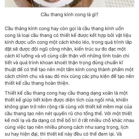
Cầu thang kính cong là gì?
Cầu tháng kính cong hay còn gọi là cầu thang kính uốn
cong là loại cầu thang có thiết kế được kết hợp bởi vật liệu
kính được uốn cong một cách khéo léo, trong quá trình lắp
đặt sẽ được đội ngũ công nhân, kiến trúc sư đo đạc một
cách kĩ lưỡng và vô cùng cẩn thận với những tính toán chi
tiết và quá trình khoan khoét thận trọng đúng chuẩn kĩ
thuật để có thể tạo nên một tấm kính cong thành phẩm một
cách chỉnh chu và sau đó mix cùng các phụ kiện để tạo nên
thiết kế cầu thang hoàn thiện.
Thiết kế cầu thang cong hay cầu thang dạng xoắn là một
thiết kế giúp tiết kiệm được diện tích của ngôi nhà, khiến
không gian trở nên rộng rãi cùng với thiết kế mềm mại của
cầu thang tạo nên nét quyến rũ cho tổng thể. Với một thiết
kế mới lạ và đa dạng có thể bố trí ở rất nhiều chỗ khác nhau
cùng việc tạo nên nhiều phong cách như sang trọng, lịch
sư hay hiện đại, thì thiết kế này đều có thể đem lại. Và