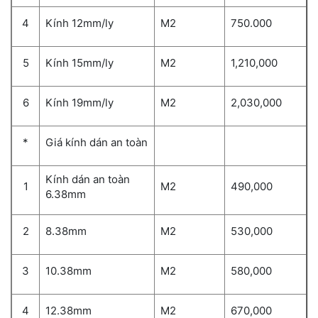
4
Kính 12mm/ly
M2
750.000
5
Kính 15mm/ly
M2
1,210,000
6
Kính 19mm/ly
M2
2,030,000
*
Giá kính dán an toàn
Kính dán an toàn
1
M2
490,000
6.38mm
2
8.38mm
M2
530,000
3
10.38mm
M2
580,000
4
12.38mm
M2
670,000