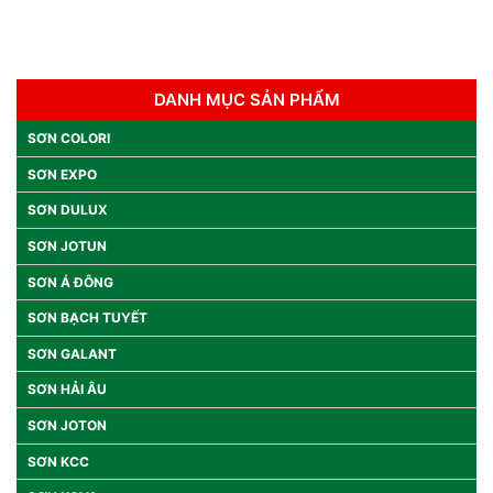
DANH MỤC SẢN PHẨM
SƠN COLORI
SƠN EXPO
SƠN DULUX
SƠN JOTUN
SƠN Á ĐÔNG
SƠN BẠCH TUYẾT
SƠN GALANT
SƠN HẢI ÂU
SƠN JOTON
SƠN KCC