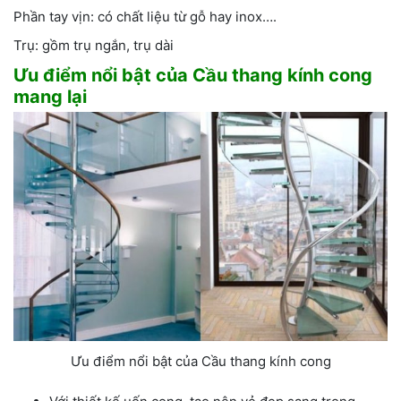
Phần tay vịn: có chất liệu từ gỗ hay inox….
Trụ: gồm trụ ngắn, trụ dài
Ưu điểm nổi bật của Cầu thang kính cong
mang lại
Ưu điểm nổi bật của Cầu thang kính cong