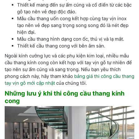
Thiết kế mang đến sự ấm cúng và cổ điển từ các bậc
gỗ tạo nên vẻ đẹp độc đáo.
Mẫu cầu thang uốn cong kết hợp cùng tay vịn inox
tạo nên vẻ đẹp sang trọng song song đó là nét đẹp
hiện đại.
Mẫu cầu thang hình dạng con ốc, thú vị và lạ mắt.
Thiết kế cầu thang cong với bên âm sàn.
Ngoài kính cường lực và các phụ kiện kim loại, nhiều mẫu
cầu thang kính cong còn kết hợp với tay vịn gỗ tự nhiên để
tạo nên sự ấm cúng và sang trọng. Nếu bạn yêu thích
phong cách này, hãy tham khảo
bảng giá thi công cầu thang
tay vịn gỗ mới cập nhật
của chúng tôi.
Những lưu ý khi thi công cầu thang kính
cong