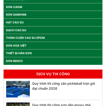
SƠN CADIN
SƠN SAMHWA
HẠT CAO SU
GẠCH CAO SU
THẢM CUỘN CAO SU EPDM
SƠN HOA VIỆT
THIẾT BỊ HÀN SƠN
SƠN BENZO
DỊCH VỤ THI CÔNG
Quy trình thi công sân pickleball trọn gói
đạt chuẩn 2026
Quy trình thi công sơn nền epoxy nhà