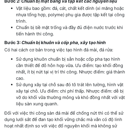
Bước 2:
Chuẩn bị mặt bằng và tập kết các nguyên liệu
Vật liệu bao gồm: đá, cát, chất kết dính (xi măng hoặc
nhựa tổng hợp, polyme) phụ gia được tập kết tại công
trình.
Chuẩn bị bề mặt trống và đầy đủ điện nước trước khi
tiến hành thi công.
Bước 3:
Chuẩn bị khuôn và cốp pha, xây tạo hình
Có hai cách cơ bản trong việc tạo hình đá mài, đá rửa:
Sử dụng khuôn chuẩn bị sẵn hoặc cốp pha tạo hình
cần thiết để đỗ hỗn hợp vữa. Ưu điểm: tạo khối đồng
nhất, ít bị nứt tại vị trí thi công. Nhược điểm: giá thành
cao.
Sử dụng xây tại chỗ sau đó tô trát lên tường, hình vật
xây tại chỗ. Ưu điểm: chi phí thấp. Nhược điểm: dễ bị
vỡ do khối vữa thường mỏng và khó đồng nhất với vật
liệu sàn xung quanh.
Đối với việc thi công sàn đá mài để chống nứt thì có thể sử
dụng lưới sắt để đan tạo khối vững chắc mà vẫn có độ linh
hoạt nhất định so với việc đổ nguyên khối mà không sử