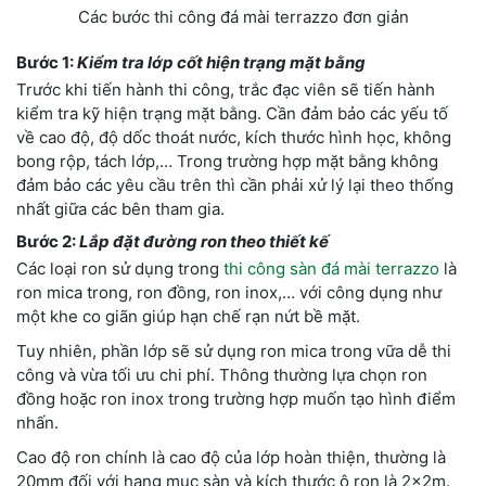
Các bước thi công đá mài terrazzo đơn giản
Bước 1:
Kiểm tra lớp cốt hiện trạng mặt bằng
Trước khi tiến hành thi công, trắc đạc viên sẽ tiến hành
kiểm tra kỹ hiện trạng mặt bằng. Cần đảm bảo các yếu tố
về cao độ, độ dốc thoát nước, kích thước hình học, không
bong rộp, tách lớp,… Trong trường hợp mặt bằng không
đảm bảo các yêu cầu trên thì cần phải xử lý lại theo thống
nhất giữa các bên tham gia.
Bước 2:
Lắp đặt đường ron theo thiết kế
Các loại ron sử dụng trong
thi công sàn đá mài terrazzo
là
ron mica trong, ron đồng, ron inox,… với công dụng như
một khe co giãn giúp hạn chế rạn nứt bề mặt.
Tuy nhiên, phần lớp sẽ sử dụng ron mica trong vữa dễ thi
công và vừa tối ưu chi phí. Thông thường lựa chọn ron
đồng hoặc ron inox trong trường hợp muốn tạo hình điểm
nhấn.
Cao độ ron chính là cao độ của lớp hoàn thiện, thường là
20mm đối với hạng mục sàn và kích thước ô ron là 2x2m.