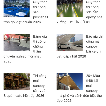
Quy trình
Quy trình
thi công
thi công
sân
sơn nền
pickleball
epoxy nhà
trọn gói đạt chuẩn 2026
xưởng, UY TÍN SỐ #1
Bảng giá
Báo giá thi
thi công
công mái
chống
canopy
thấm
bãi xe chi
chuyên nghiệp mới nhất
tiết, cập nhật 2026
2026
Thi công
20+ Mẫu
mái
thiết kế
canopy
mái
sân vườn
canopy
& quán cafe hiện đại 2026
nhà phố và sảnh đón biệt thự
đẹp 2026