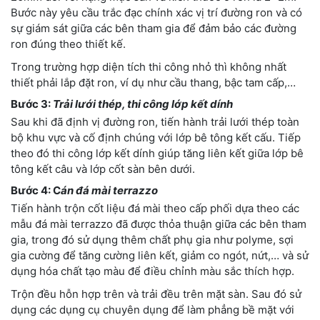
Bước này yêu cầu trắc đạc chính xác vị trí đường ron và có
sự giám sát giữa các bên tham gia để đảm bảo các đường
ron đúng theo thiết kế.
Trong trường hợp diện tích thi công nhỏ thì không nhất
thiết phải lắp đặt ron, ví dụ như cầu thang, bậc tam cấp,…
Bước 3:
Trải lưới thép, thi công lớp kết dính
Sau khi đã định vị đường ron, tiến hành trải lưới thép toàn
bộ khu vực và cố định chúng với lớp bê tông kết cấu. Tiếp
theo đó thi công lớp kết dính giúp tăng liên kết giữa lớp bê
tông kết câu và lớp cốt sàn bên dưới.
Bước 4: C
án đá mài terrazzo
Tiến hành trộn cốt liệu đá mài theo cấp phối dựa theo các
mẫu đá mài terrazzo đã được thỏa thuận giữa các bên tham
gia, trong đó sử dụng thêm chất phụ gia như polyme, sợi
gia cường để tăng cường liên kết, giảm co ngót, nứt,… và sử
dụng hóa chất tạo màu để điều chỉnh màu sắc thích hợp.
Trộn đều hỗn hợp trên và trải đều trên mặt sàn. Sau đó sử
dụng các dụng cụ chuyên dụng để làm phẳng bề mặt với