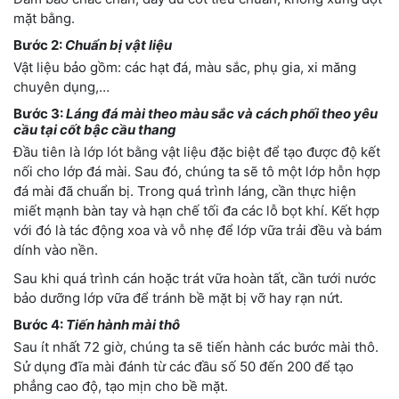
mặt bằng.
Bước 2:
Chuẩn bị vật liệu
Vật liệu bảo gồm: các hạt đá, màu sắc, phụ gia, xi măng
chuyên dụng,…
Bước 3:
Láng đá mài theo màu sắc và cách phối theo yêu
cầu tại cốt bậc cầu thang
Đầu tiên là lớp lót bằng vật liệu đặc biệt để tạo được độ kết
nối cho lớp đá mài. Sau đó, chúng ta sẽ tô một lớp hỗn hợp
đá mài đã chuẩn bị. Trong quá trình láng, cần thực hiện
miết mạnh bàn tay và hạn chế tối đa các lỗ bọt khí. Kết hợp
với đó là tác động xoa và vỗ nhẹ để lớp vữa trải đều và bám
dính vào nền.
Sau khi quá trình cán hoặc trát vữa hoàn tất, cần tưới nước
bảo dưỡng lớp vữa để tránh bề mặt bị vỡ hay rạn nứt.
Bước 4:
Tiến hành mài thô
Sau ít nhất 72 giờ, chúng ta sẽ tiến hành các bước mài thô.
Sử dụng đĩa mài đánh từ các đầu số 50 đến 200 để tạo
phẳng cao độ, tạo mịn cho bề mặt.