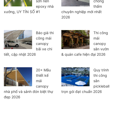
sơn nền
chống
epoxy nhà
thấm
xưởng, UY TÍN SỐ #1
chuyên nghiệp mới nhất
2026
Báo giá thi
Thi công
công mái
mái
canopy
canopy
bãi xe chi
sân vườn
tiết, cập nhật 2026
& quán cafe hiện đại 2026
20+ Mẫu
Quy trình
thiết kế
thi công
mái
sân
canopy
pickleball
nhà phố và sảnh đón biệt thự
trọn gói đạt chuẩn 2026
đẹp 2026