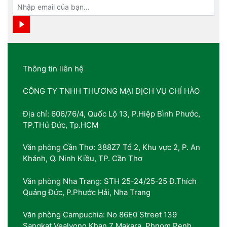
Thông tin liên hệ
CÔNG TY TNHH THƯƠNG MẠI DỊCH VỤ CHÍ HÀO
Địa chỉ: 606/76/4, Quốc Lộ 13, P.Hiệp Bình Phước,
TP.THủ Đức, Tp.HCM
Văn phòng Cần Thơ: 388Z7 Tổ 2, Khu vực 2, P. An
Khánh, Q. Ninh Kiều, TP. Cần Thơ
Văn phòng Nha Trang: STH 25-24/25-25 Đ.Thích
Quảng Đức, P.Phước Hải, Nha Trang
Văn phòng Campuchia: No 86E0 Street 139
Sangkat Vealvong Khan 7 Makara, Phnom Penh