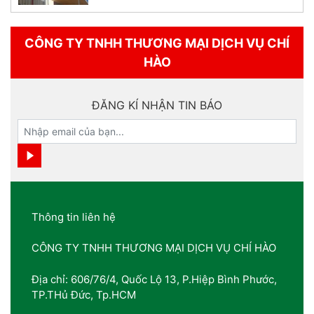
CÔNG TY TNHH THƯƠNG MẠI DỊCH VỤ CHÍ
HÀO
ĐĂNG KÍ NHẬN TIN BÁO
Thông tin liên hệ
CÔNG TY TNHH THƯƠNG MẠI DỊCH VỤ CHÍ HÀO
Địa chỉ: 606/76/4, Quốc Lộ 13, P.Hiệp Bình Phước,
TP.THủ Đức, Tp.HCM