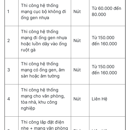
Thi công hệ thống
Từ 60.000 đến
1
mạng cục bộ không đi
Nút
80.000
ống gen nhựa
Thi công hệ thống
mạng đi ống gen nhựa
Từ 150.000
2
Nút
hoặc luồn dây vào ống
đến 160.000
ruột gà
Thi công hệ thống
Từ 150.000
3
mạng có ống gen, âm
Nút
đến 160.000
sàn hoặc âm tường
Thi công hệ thống
mạng cho văn phòng,
4
Nút
Liên Hệ
tòa nhà, khu công
nghiệp
Thi công lắp đặt điện
nhẹ + mạng văn phòng