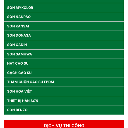
SƠN MYKOLOR
SƠN NANPAO
SƠN KANSAI
SƠN DONASA
SƠN CADIN
SƠN SAMHWA
HẠT CAO SU
GẠCH CAO SU
THẢM CUỘN CAO SU EPDM
SƠN HOA VIỆT
THIẾT BỊ HÀN SƠN
SƠN BENZO
DỊCH VỤ THI CÔNG