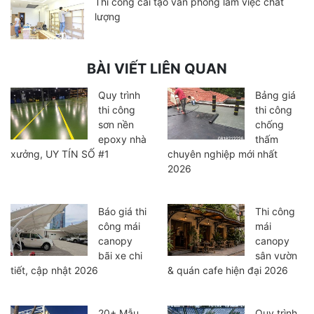
Thi công cải tạo văn phòng làm việc chất
lượng
BÀI VIẾT LIÊN QUAN
Quy trình
Bảng giá
thi công
thi công
sơn nền
chống
epoxy nhà
thấm
xưởng, UY TÍN SỐ #1
chuyên nghiệp mới nhất
2026
Báo giá thi
Thi công
công mái
mái
canopy
canopy
bãi xe chi
sân vườn
tiết, cập nhật 2026
& quán cafe hiện đại 2026
20+ Mẫu
Quy trình