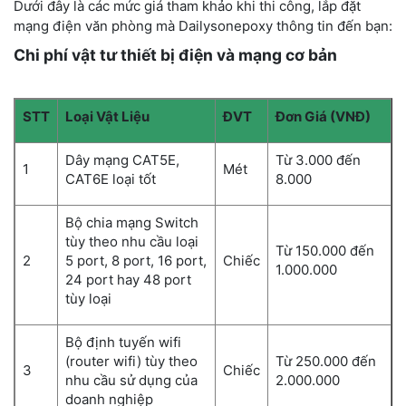
Dưới đây là các mức giá tham khảo khi thi công, lắp đặt
mạng điện văn phòng mà Dailysonepoxy thông tin đến bạn:
Chi phí vật tư thiết bị điện và mạng cơ bản
STT
Loại Vật Liệu
ĐVT
Đơn Giá (VNĐ)
Dây mạng CAT5E,
Từ 3.000 đến
1
Mét
CAT6E loại tốt
8.000
Bộ chia mạng Switch
tùy theo nhu cầu loại
Từ 150.000 đến
2
5 port, 8 port, 16 port,
Chiếc
1.000.000
24 port hay 48 port
tùy loại
Bộ định tuyến wifi
(router wifi) tùy theo
Từ 250.000 đến
3
Chiếc
nhu cầu sử dụng của
2.000.000
doanh nghiệp