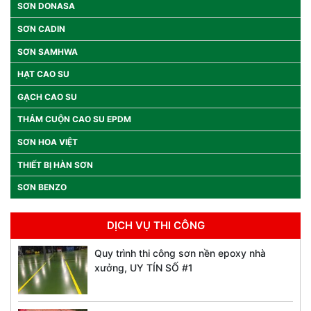
SƠN DONASA
SƠN CADIN
SƠN SAMHWA
HẠT CAO SU
GẠCH CAO SU
THẢM CUỘN CAO SU EPDM
SƠN HOA VIỆT
THIẾT BỊ HÀN SƠN
SƠN BENZO
DỊCH VỤ THI CÔNG
Quy trình thi công sơn nền epoxy nhà
xưởng, UY TÍN SỐ #1