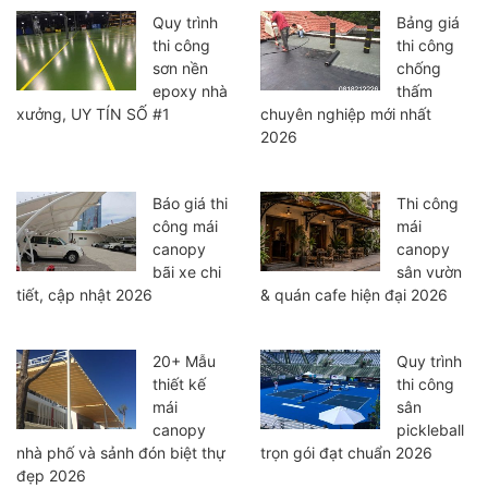
Quy trình
Bảng giá
thi công
thi công
sơn nền
chống
epoxy nhà
thấm
xưởng, UY TÍN SỐ #1
chuyên nghiệp mới nhất
2026
Báo giá thi
Thi công
công mái
mái
canopy
canopy
bãi xe chi
sân vườn
tiết, cập nhật 2026
& quán cafe hiện đại 2026
20+ Mẫu
Quy trình
thiết kế
thi công
mái
sân
canopy
pickleball
nhà phố và sảnh đón biệt thự
trọn gói đạt chuẩn 2026
đẹp 2026