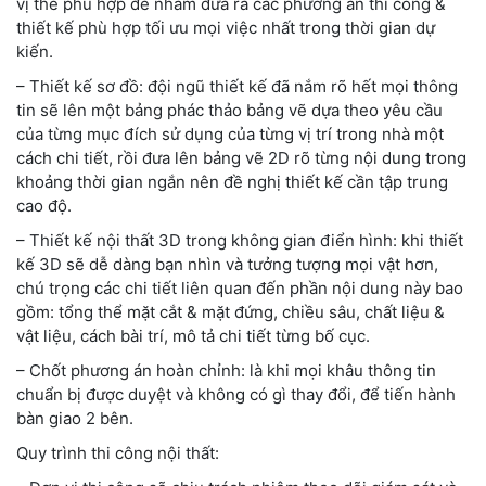
vị thế phù hợp để nhầm đưa ra các phương án thi công &
thiết kế phù hợp tối ưu mọi việc nhất trong thời gian dự
kiến.
– Thiết kế sơ đồ: đội ngũ thiết kế đã nắm rõ hết mọi thông
tin sẽ lên một bảng phác thảo bảng vẽ dựa theo yêu cầu
của từng mục đích sử dụng của từng vị trí trong nhà một
cách chi tiết, rồi đưa lên bảng vẽ 2D rõ từng nội dung trong
khoảng thời gian ngắn nên đề nghị thiết kế cần tập trung
cao độ.
– Thiết kế nội thất 3D trong không gian điển hình: khi thiết
kế 3D sẽ dễ dàng bạn nhìn và tưởng tượng mọi vật hơn,
chú trọng các chi tiết liên quan đến phần nội dung này bao
gồm: tổng thể mặt cắt & mặt đứng, chiều sâu, chất liệu &
vật liệu, cách bài trí, mô tả chi tiết từng bố cục.
– Chốt phương án hoàn chỉnh: là khi mọi khâu thông tin
chuẩn bị được duyệt và không có gì thay đổi, để tiến hành
bàn giao 2 bên.
Quy trình thi công nội thất: