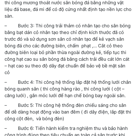
thi công mương thoát nước sân bóng đá
bằng những vật
liệu đá base, đá mi để có độ cứng nhất định tạo nền lực cho
sàn.
– Bước 3: Thi công trải thảm có nhân tạo cho sân bóng
bằng
bạt dán cỏ nhân tạo
theo chỉ định kích thước đã có
trước đó và sử dụng
sơn sân cỏ nhân tạo
để
kẻ vạch sân
bóng đá
cho các
đường biên, chấm phạt ,… Cắt cỏ theo
đường biên loại bỏ phần thừa ngoài đường kẻ, tiếp tục
thi
công hạt cao su sân bóng đá
bằng cách trải đều cát lớn cát
– hạt cao su theo độ dây đạt chuẩn để bảo vệ bề mặt sân
cỏ
– Bước 4: Thi công hệ thống lắp đặt hệ thống lưới chắn
bóng quanh sân (
thi công hàng rào ,
thi công lưới (
cột –
căng lưới) , gắn móc lưới để hạn chế bóng bay ngoài sân.
– Bước 5: Thi công hệ thống đèn chiếu sáng cho sân
để dễ dàng hoạt động vào ban đêm ( đi dây điện, lắp đặt
thi
công cột đèn
, và bóng đèn)
– Bước 6: Tiến hành kiểm tra nghiệm thu và bảo hành
công trình đúng theo tiêu chuẩn an toàn cả sân trước khi