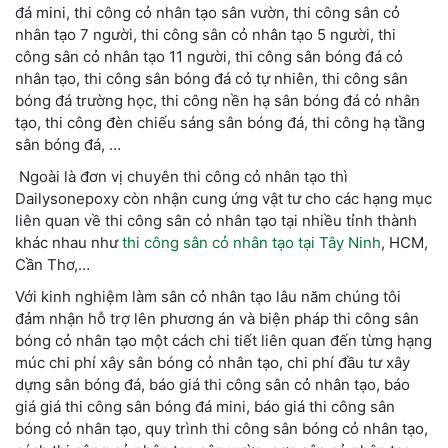
đá mini, thi công cỏ nhân tạo sân vườn, thi công sân cỏ
nhân tạo 7 người, thi công sân cỏ nhân tạo 5 người, thi
công sân cỏ nhân tạo 11 người, thi công sân bóng đá cỏ
nhân tạo, thi công sân bóng đá cỏ tự nhiên, thi công sân
bóng đá trường học, thi công nền hạ sân bóng đá cỏ nhân
tạo, thi công đèn chiếu sáng sân bóng đá, thi công hạ tầng
sân bóng đá, …
Ngoài là đơn vị chuyên thi công cỏ nhân tạo thì
Dailysonepoxy còn nhận cung ứng vật tư cho các hạng mục
liên quan về
thi công sân cỏ nhân tạo tại
nhiều tỉnh thành
khác nhau như
thi công sân cỏ nhân tạo tại Tây Ninh
, HCM,
Cần Thơ,…
Với
kinh nghiệm làm sân cỏ nhân tạo
lâu năm chúng tôi
đảm nhận hỗ trợ lên phương án và
biện pháp thi công sân
bóng cỏ nhân tạo
một cách chi tiết liên quan đến từng hạng
múc chi phí xây sân bóng cỏ nhân tạo, chi phí đầu tư xây
dựng sân bóng đá, báo giá thi công sân cỏ nhân tạo, báo
giá
giá thi công sân bóng đá mini
, báo
giá thi công sân
bóng cỏ nhân tạo
,
quy trình thi công sân bóng cỏ nhân tạo
,