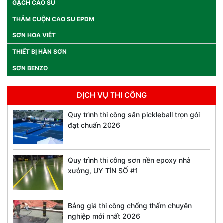
GẠCH CAO SU
THẢM CUỘN CAO SU EPDM
SƠN HOA VIỆT
THIẾT BỊ HÀN SƠN
SƠN BENZO
DỊCH VỤ THI CÔNG
Quy trình thi công sân pickleball trọn gói
đạt chuẩn 2026
Quy trình thi công sơn nền epoxy nhà
xưởng, UY TÍN SỐ #1
Bảng giá thi công chống thấm chuyên
nghiệp mới nhất 2026