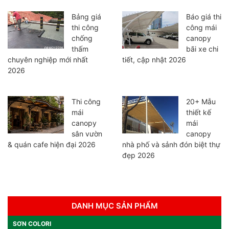
Bảng giá
Báo giá thi
thi công
công mái
chống
canopy
thấm
bãi xe chi
chuyên nghiệp mới nhất
tiết, cập nhật 2026
2026
Thi công
20+ Mẫu
mái
thiết kế
canopy
mái
sân vườn
canopy
& quán cafe hiện đại 2026
nhà phố và sảnh đón biệt thự
đẹp 2026
DANH MỤC SẢN PHẨM
SƠN COLORI