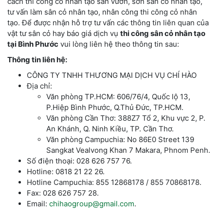
cách thi công cỏ nhân tạo sân vườn
,
sơn sân cỏ nhân tạo
,
tư vấn làm sân cỏ nhân tạo
,
nhân công thi công cỏ nhân
tạo
.
Để được nhận hỗ trợ tư vấn các thông tin liên quan của
vật tư sân cỏ hay báo giá dịch vụ
thi công sân cỏ nhân tạo
tại
Bình Phước
vui lòng liên hệ theo thông tin sau:
Thông tin liên hệ:
CÔNG TY TNHH THƯƠNG MẠI DỊCH VỤ CHÍ HÀO
Địa chỉ:
Văn phòng TP.HCM: 606/76/4, Quốc lộ 13,
P.Hiệp Bình Phước, Q.Thủ Đức, TP.HCM.
Văn phòng Cần Thơ: 388Z7 Tổ 2, Khu vực 2, P.
An Khánh, Q. Ninh Kiều, TP. Cần Thơ.
Văn phòng Campuchia: No 86E0 Street 139
Sangkat Vealvong Khan 7 Makara, Phnom Penh.
Số điện thoại: 028 626 757 76.
Hotline: 0818 21 22 26.
Hotline Campuchia: 855 12868178 / 855 70868178.
Fax: 028 626 757 28.
Email:
chihaogroup@gmail.com
.