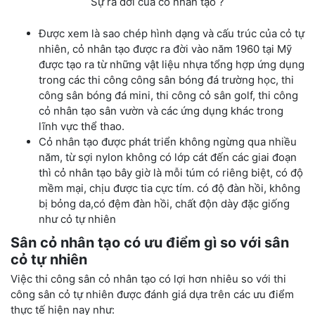
Sự ra đời của cỏ nhân tạo ?
Được xem là sao chép hình dạng và cấu trúc của cỏ tự
nhiên, cỏ nhân tạo được ra đời vào năm 1960 tại Mỹ
được tạo ra từ những vật liệu nhựa tổng hợp ứng dụng
trong các thi công công sân bóng đá trường học, thi
công sân bóng đá mini,
thi công cỏ sân golf, thi công
cỏ nhân tạo sân vườn và các ứng dụng khác trong
lĩnh vực thể thao.
Cỏ nhân tạo được phát triển không ngừng qua nhiều
năm, từ sợi nylon không có lớp cát đến các giai đoạn
thì cỏ nhân tạo bây giờ là mỗi túm có riêng biệt, có độ
mềm mại, chịu được tia cực tím. có độ đàn hồi, không
bị bỏng da,
có đệm đàn hồi, chất độn dày đặc giống
như cỏ tự nhiên
Sân cỏ nhân tạo có ưu điểm gì so với sân
cỏ tự nhiên
Việc thi công sân cỏ nhân tạo có lợi hơn nhiêu so với thi
công sân cỏ tự nhiên được đánh giá dựa trên các ưu điểm
thực tế hiện nay như: