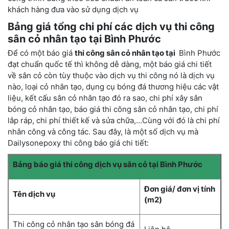
khách hàng đưa vào sử dụng dịch vụ
Bảng giá tổng chi phí các dịch vụ
thi công
sân cỏ nhân tạo tại
Bình Phước
Để có một
báo giá
thi công sân cỏ nhân tạo tại
Bình Phước
đạt chuẩn quốc tế thì không dễ dàng, một báo giá chi tiết
về sân cỏ còn tùy thuộc vào dịch vụ thi công nó là dịch vụ
nào, loại cỏ nhân tạo,
dụng cụ bóng đá
thương hiệu các vật
liệu,
kết cấu sân cỏ nhân tạo
đó ra sao,
chi phí xây sân
bóng cỏ nhân tạo
,
báo giá thi công sân cỏ nhân tạo
, chi phí
lắp ráp, chi phí thiết kế và sửa chữa,…Cùng với đó là chi phí
nhân công và công tác. Sau đây, là một số dịch vụ mà
Dailysonepoxy thi công báo giá chi tiết:
Bảng báo giá thi công dịch vụ sân cỏ tại Bình Phước
Đơn giá/ đơn vị tính
Tên dịch vụ
(m2)
Thi công cỏ nhân tạo sân bóng đá