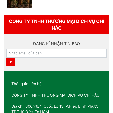
CÔNG TY TNHH THƯƠNG MẠI DỊCH VỤ CHÍ
HÀO
ĐĂNG KÍ NHẬN TIN BÁO
Thông tin liên hệ
CÔNG TY TNHH THƯƠNG MẠI DỊCH VỤ CHÍ HÀO
Địa chỉ: 606/76/4, Quốc Lộ 13, P.Hiệp Bình Phước,
TP.THủ Đức, Tp.HCM