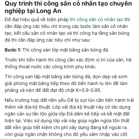
Quy trình thi công sân cỏ nhân tạo chuyên
nghiệp tại Long An
Để đạt hiệu quả về biện pháp
thi công sân cỏ nhân tạo
thì
cần đáp ứng các tiêu chí trong các bước làm sân cỏ nhân
tạo, kết cấu sân cỏ nhân tạo và thi công hạ tầng sân bóng
đá thì cần đáp ứng các tiêu chí như sau:
Bước 1:
Thi công sàn lớp mặt bằng sân bóng đá
Trước khi tiến hành thi công cần xác định vị trí của sân, hệ
thống thoát nước các công trình phụ khác.
Thi công san lấp mặt bằng sân bóng đá, dọn dẹp vệ sinh
giải phóng mặt bằng tiếp theo đó tiến hành lu lèn để làm
phẳng và nén để đất đạt độ chặt K=0.9-0.95.
Nếu trường hợp đất nền yếu Dễ bị sụt lún cần tiến hành trải
thêm vải địa kỹ thuật. Lớp vải địa kỹ thuật này có tác dụng
ngăn cản sự lẫn lộn giữa lớp Đá dâm kế tiếp và bề mặt đất
hiện tại. Việc sử dụng lớp vải này giúp ngăn ngừa tổn thất
đất nền giúp tiết kiệm chi phí xây dựng đáng kể ngoài ra
còn giúp ngăn chặn không cho đó yếu xâm nhập vào cốt