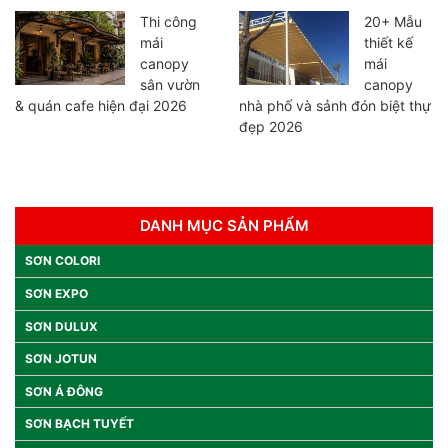
Thi công
20+ Mẫu
mái
thiết kế
canopy
mái
sân vườn
canopy
& quán cafe hiện đại 2026
nhà phố và sảnh đón biệt thự
đẹp 2026
DANH MỤC SẢN PHẨM
SƠN COLORI
SƠN EXPO
SƠN DULUX
SƠN JOTUN
SƠN Á ĐÔNG
SƠN BẠCH TUYẾT