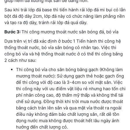
giúp ném đá xuống mặt sân dễ dàng hơn.
Sau khi trải lớp đá base thì tiến hành rải lớp đá mi bụi có lẫn
bột đá độ dày 2cm, lớp đá này có chức năng làm phẳng nền
và tạo ra độ dày, tránh rải lớp đá quá dày.
Bước 3:
Thi công mương thoát nước sân bóng đá, bó vỉa
Dựa trên vị trí đã xác định ở bước 1 Tiến hành thi công hệ
thống thoát nước, bó vỉa sân bóng cỏ nhân tạo. Việc thi
công bó vỉa và hệ thống thoát nước ở có thể thi công bằng
2 cách như sau:
Thi công bó vỉa cho sân bóng bằng gạch (Không làm
mương thoát nước): Sử dụng gạch thẻ hoặc gạch ống
để thi công với độ cao là 3-4cm so với mặt sân. Việc
thi công này với ưu điểm vật liệu rẻ nhưng hao tốn chi
phí nhân công cao, độ thẩm mỹ thấp và không thể tái
chế sử dụng. Đồng thời khi trời mưa nước được thoát
bằng cách tràn lên sân và qua mặt vỉa thoát ra ngoài
điều này không đảm bảo chất lượng sân, rất dễ tồn
đọng nước mưa không được thoát hết lâu ngày ảnh
hưởng đến chất lượng cỏ.