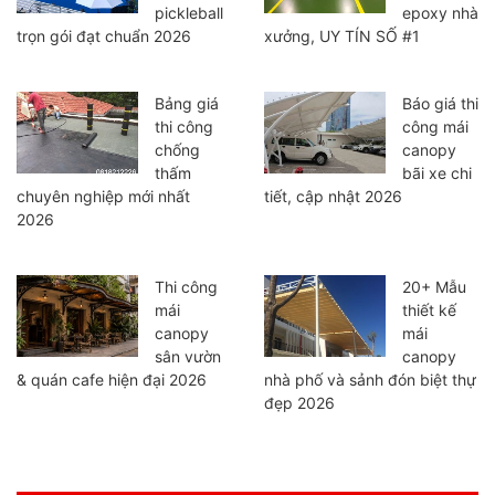
pickleball
epoxy nhà
trọn gói đạt chuẩn 2026
xưởng, UY TÍN SỐ #1
Bảng giá
Báo giá thi
thi công
công mái
chống
canopy
thấm
bãi xe chi
chuyên nghiệp mới nhất
tiết, cập nhật 2026
2026
Thi công
20+ Mẫu
mái
thiết kế
canopy
mái
sân vườn
canopy
& quán cafe hiện đại 2026
nhà phố và sảnh đón biệt thự
đẹp 2026