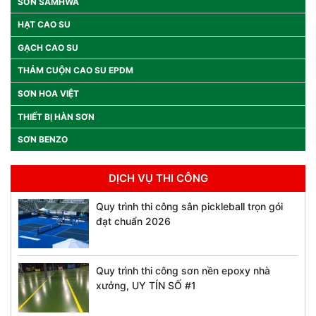
SƠN SAMHWA
HẠT CAO SU
GẠCH CAO SU
THẢM CUỘN CAO SU EPDM
SƠN HOA VIỆT
THIẾT BỊ HÀN SƠN
SƠN BENZO
DỊCH VỤ THI CÔNG
Quy trình thi công sân pickleball trọn gói
đạt chuẩn 2026
Quy trình thi công sơn nền epoxy nhà
xưởng, UY TÍN SỐ #1