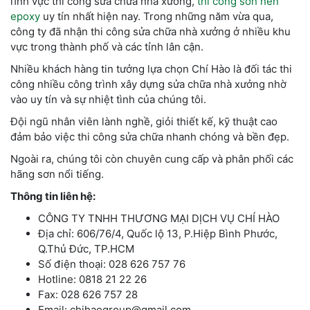
lĩnh vực thi công sửa chữa nhà xưởng,
thi công sơn nền
epoxy
uy tín nhất hiện nay. Trong những năm vừa qua,
công ty đã nhận thi công sửa chữa nhà xưởng ở nhiều khu
vực trong thành phố và các tỉnh lân cận.
Nhiều khách hàng tin tưởng lựa chọn Chí Hào là đối tác thi
công nhiều công trình xây dựng sửa chữa nhà xưởng nhờ
vào uy tín và sự nhiệt tình của chúng tôi.
Đội ngũ nhân viên lành nghề, giỏi thiết kế, kỹ thuật cao
đảm bảo việc thi công sửa chữa nhanh chóng và bền đẹp.
Ngoài ra, chúng tôi còn chuyên cung cấp và phân phối các
hãng sơn nổi tiếng.
Thông tin liên hệ:
CÔNG TY TNHH THƯƠNG MẠI DỊCH VỤ CHÍ HÀO
Địa chỉ: 606/76/4, Quốc lộ 13, P.Hiệp Bình Phước,
Q.Thủ Đức, TP.HCM
Số điện thoại: 028 626 757 76
Hotline: 0818 21 22 26
Fax: 028 626 757 28
Email: chihaogroup@gmail.com