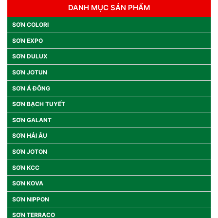
DANH MỤC SẢN PHẨM
SƠN COLORI
SƠN EXPO
SƠN DULUX
SƠN JOTUN
SƠN Á ĐÔNG
SƠN BẠCH TUYẾT
SƠN GALANT
SƠN HẢI ÂU
SƠN JOTON
SƠN KCC
SƠN KOVA
SƠN NIPPON
SƠN TERRACO