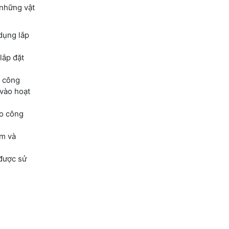
 những vật
 dụng lắp
lắp đặt
i công
 vào hoạt
ho công
ẩm và
 được sử