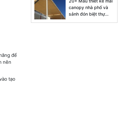
20+ Mẫu thiết kế mái
canopy nhà phố và
sảnh đón biệt thự
đẹp 2026
 măng để
ch nên
vào tạo