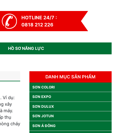
HOTLINE 24/7 :
0818 212 226
HỒ SƠ NĂNG LỰC
DANH MỤC SẢN PHẨM
SƠN COLORI
SƠN EXPO
 Ví dụ:
ng xây
SƠN DULUX
à máy.
SƠN JOTUN
ấp thụ
phòng cháy
SƠN Á ĐÔNG