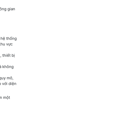
hông gian
t hệ thống
khu vực
 thiết bị
mà không
 quy mô,
p với diện
ến một