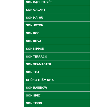
SƠN BẠCH TUYẾT
SƠN GALANT
SƠN HẢI ÂU
SƠN JOTON
SƠN KCC
SƠN KOVA
SƠN NIPPON
SƠN TERRACO
SƠN SEAMASTER
SƠN TOA
CHỐNG THẤM SIKA
SƠN RAINBOW
SƠN SPEC
SƠN TISON