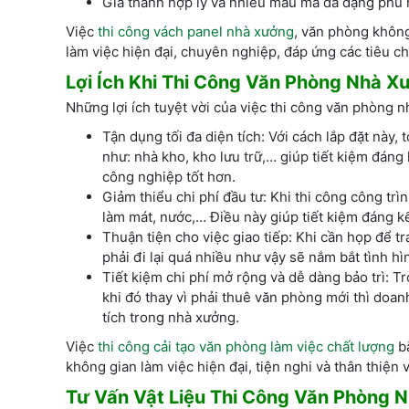
Giá thành hợp lý và nhiều mẫu mã đa dạng phù h
Việc
thi công vách panel nhà xưởng
, văn phòng không
làm việc hiện đại, chuyên nghiệp, đáp ứng các tiêu ch
Lợi Ích Khi Thi Công Văn Phòng Nhà X
Những lợi ích tuyệt vời của việc thi công văn phòng 
Tận dụng tối đa diện tích: Với cách lắp đặt nà
như: nhà kho, kho lưu trữ,… giúp tiết kiệm đáng 
công nghiệp tốt hơn.
Giảm thiểu chi phí đầu tư: Khi thi công công trìn
làm mát, nước,… Điều này giúp tiết kiệm đáng kể
Thuận tiện cho việc giao tiếp: Khi cần họp để 
phải đi lại quá nhiều như vậy sẽ nắm bắt tình h
Tiết kiệm chi phí mở rộng và dễ dàng bảo trì: 
khi đó thay vì phải thuê văn phòng mới thì doanh
tích trong nhà xưởng.
Việc
thi công cải tạo văn phòng làm việc chất lượng
bằ
không gian làm việc hiện đại, tiện nghi và thân thiện 
Tư Vấn Vật Liệu Thi Công Văn Phòng 