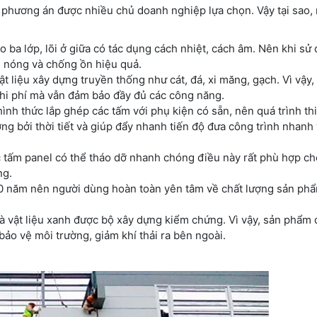
phương án được nhiều chủ doanh nghiệp lựa chọn. Vậy tại sao,
 ba lớp, lõi ở giữa có tác dụng cách nhiệt, cách âm. Nên khi sử
 nóng và chống ồn hiệu quả.
vật liệu xây dựng truyền thống như cát, đá, xi măng, gạch. Vì vậy, 
chi phí mà vẫn đảm bảo đầy đủ các công năng.
ình thức lắp ghép các tấm với phụ kiện có sẵn, nên quá trình th
g bởi thời tiết và giúp đẩy nhanh tiến độ đưa công trình nhanh
hác tấm panel có thể tháo dỡ nhanh chóng điều này rất phù hợp c
ng.
 40 năm nên người dùng hoàn toàn yên tâm về chất lượng sản ph
là vật liệu xanh được bộ xây dựng kiểm chứng. Vì vậy, sản phẩm
ảo vệ môi trường, giảm khí thải ra bên ngoài.