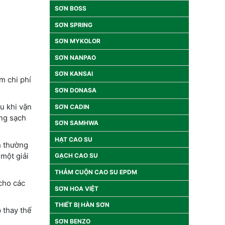
SƠN BOSS
SƠN SPRING
SƠN MYKOLOR
SƠN NANPAO
SƠN KANSAI
m chi phí
SƠN DONASA
u khi vận
SƠN CADIN
òng sạch
SƠN SAMHWA
HẠT CAO SU
h thường
 một giải
GẠCH CAO SU
THẢM CUỘN CAO SU EPDM
cho các
SƠN HOA VIỆT
THIẾT BỊ HÀN SƠN
 thay thế
SƠN BENZO