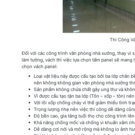
Thi Công V
Đối với các công trình văn phòng nhà xưởng, thay vì s
làm tường, vách thì việc lựa chọn tấm panel sẽ mang l
chọn vách panel:
Loại vật liệu này được cấu tạo bởi ba lớp chắn 
nên không không gian văn phòng nhà xưởng th
Sản phẩm không chứa chất gây ung thư và không
Vì được cấu tạo tận ba lớp (Tôn – xốp – tôn) nê
Với lõi xốp chống cháy vì thế giảm thiểu tình tr
Trọng lượng nhẹ nên việc thi công dễ dàng cũng
Độ bền cao, gia tăng tuổi thọ cho công trình lên
Khả năng chống mốc và chống vi khuẩn xâm nhậ
Dễ dàng cơi nới và mở rộng mà không lo ảnh hư