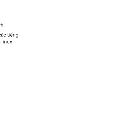
ch.
các tiếng
i inox