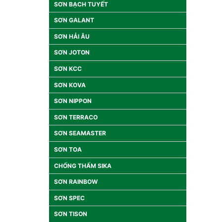
SƠN BẠCH TUYẾT
SƠN GALANT
SƠN HẢI ÂU
SƠN JOTON
SƠN KCC
SƠN KOVA
SƠN NIPPON
SƠN TERRACO
SƠN SEAMASTER
SƠN TOA
CHỐNG THẤM SIKA
SƠN RAINBOW
SƠN SPEC
SƠN TISON