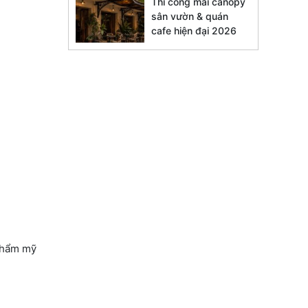
Thi công mái canopy
sân vườn & quán
cafe hiện đại 2026
 thẩm mỹ