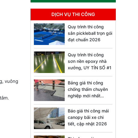
DỊCH VỤ THI CÔNG
Quy trình thi công
sân pickleball trọn gói
đạt chuẩn 2026
Quy trình thi công
sơn nền epoxy nhà
xưởng, UY TÍN SỐ #1
ng, vuông
Bảng giá thi công
chống thấm chuyên
nghiệp mới nhất
tắm.
2026
Báo giá thi công mái
canopy bãi xe chi
tiết, cập nhật 2026