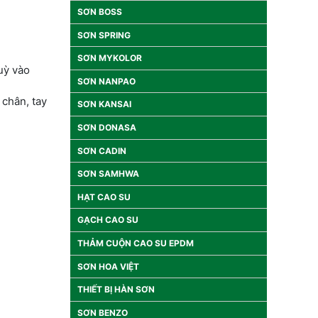
SƠN BOSS
SƠN SPRING
SƠN MYKOLOR
tuỳ vào
SƠN NANPAO
 chân, tay
SƠN KANSAI
SƠN DONASA
SƠN CADIN
SƠN SAMHWA
HẠT CAO SU
GẠCH CAO SU
THẢM CUỘN CAO SU EPDM
SƠN HOA VIỆT
THIẾT BỊ HÀN SƠN
SƠN BENZO