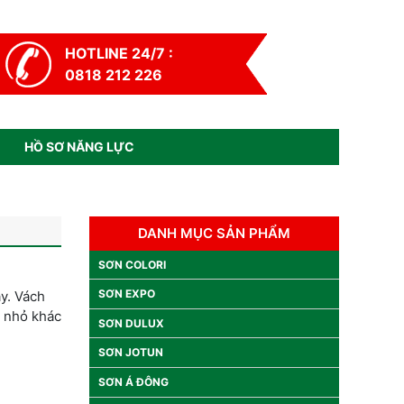
HOTLINE 24/7 :
0818 212 226
HỒ SƠ NĂNG LỰC
DANH MỤC SẢN PHẨM
SƠN COLORI
SƠN EXPO
ay. Vách
n nhỏ khác
SƠN DULUX
SƠN JOTUN
SƠN Á ĐÔNG