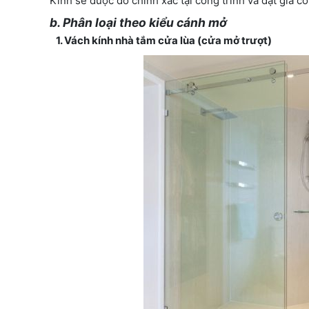
Kính sẽ được đo chính xác tại công trình và đặt gia cô
b. Phân loại theo kiểu cánh mở
1. Vách kính nhà tắm cửa lùa (cửa mở trượt)