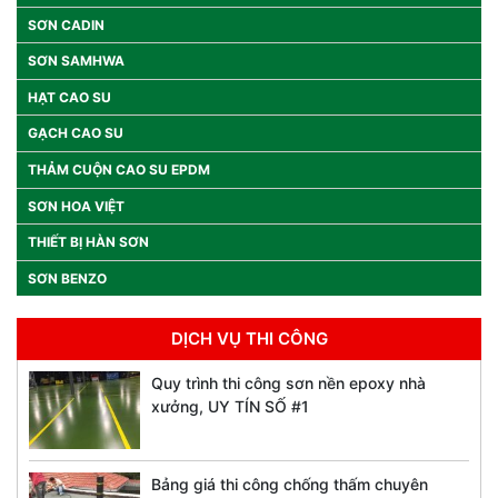
SƠN CADIN
SƠN SAMHWA
HẠT CAO SU
GẠCH CAO SU
THẢM CUỘN CAO SU EPDM
SƠN HOA VIỆT
THIẾT BỊ HÀN SƠN
SƠN BENZO
DỊCH VỤ THI CÔNG
Quy trình thi công sơn nền epoxy nhà
xưởng, UY TÍN SỐ #1
Bảng giá thi công chống thấm chuyên