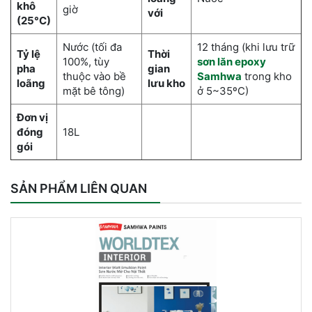
khô
giờ
với
(25°C)
Nước (tối đa
12 tháng (khi lưu trữ
Tỷ lệ
Thời
100%, tùy
sơn lăn epoxy
pha
gian
thuộc vào bề
Samhwa
trong kho
loãng
lưu kho
mặt bê tông)
ở 5~35ºC)
Đơn vị
đóng
18L
gói
SẢN PHẨM LIÊN QUAN