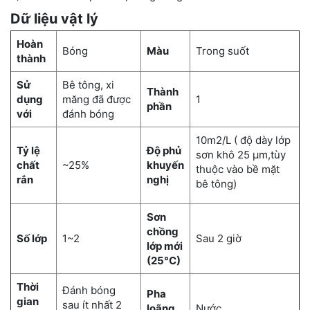
Dữ liệu vật lý
Hoàn
Bóng
Màu
Trong suốt
thành
Sử
Bê tông, xi
Thành
dụng
măng đã được
1
phần
với
đánh bóng
10m2/L ( độ dày lớp
Tỷ lệ
Độ phủ
sơn khô 25 μm,tùy
chất
~25%
khuyến
thuộc vào bề mặt
rắn
nghị
bê tông)
Sơn
chồng
Số lớp
1~2
Sau 2 giờ
lớp mới
(25°C)
Thời
Đánh bóng
Pha
gian
sau ít nhất 2
loãng
Nước