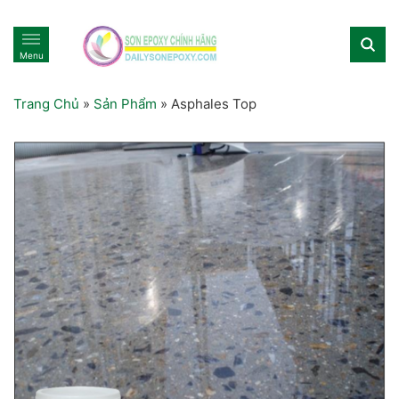
Menu
Trang Chủ
»
Sản Phẩm
»
Asphales Top