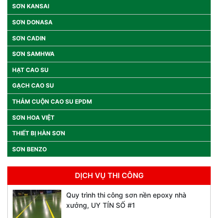
SƠN KANSAI
SƠN DONASA
SƠN CADIN
SƠN SAMHWA
HẠT CAO SU
GẠCH CAO SU
THẢM CUỘN CAO SU EPDM
SƠN HOA VIỆT
THIẾT BỊ HÀN SƠN
SƠN BENZO
DỊCH VỤ THI CÔNG
Quy trình thi công sơn nền epoxy nhà
xưởng, UY TÍN SỐ #1