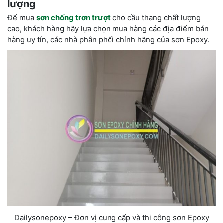
lượng
Để mua
sơn chống trơn trượt
cho cầu thang
chất lượng
cao, khách hàng hãy lựa chọn mua hàng các địa điểm bán
hàng uy tín, các nhà phân phối chính hãng của sơn Epoxy.
Dailysonepoxy – Đơn vị cung cấp và thi công sơn Epoxy