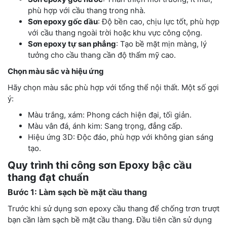
phù hợp với cầu thang trong nhà.
Sơn epoxy gốc dầu
: Độ bền cao, chịu lực tốt, phù hợp
với cầu thang ngoài trời hoặc khu vực công cộng.
Sơn epoxy tự san phẳng
: Tạo bề mặt mịn màng, lý
tưởng cho cầu thang cần độ thẩm mỹ cao.
Chọn màu sắc và hiệu ứng
Hãy chọn màu sắc phù hợp với tổng thể nội thất. Một số gợi
ý:
Màu trắng, xám: Phong cách hiện đại, tối giản.
Màu vân đá, ánh kim: Sang trọng, đẳng cấp.
Hiệu ứng 3D: Độc đáo, phù hợp với không gian sáng
tạo.
Quy trình thi công sơn Epoxy bậc cầu
thang đạt chuẩn
Bước 1: Làm sạch bề mặt cầu thang
Trước khi sử dụng sơn epoxy cầu thang để chống trơn trượt
bạn cần làm sạch bề mặt cầu thang. Đầu tiên cần sử dụng