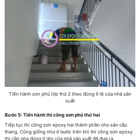
Tiến hành sơn phủ lớp thứ 2 theo đúng tỉ lệ của nhà sản
xuất
Bước 5: Tiến hành thi công sơn phủ thứ hai
Tiếp tục thi công sơn epoxy hai thành phần cho sàn cầu
thang. Cũng giống như ở bước trên khi thi công sơn epoxy
thì cần pha đúng tỉ lên của nhà sản xuất đã đưa ra.