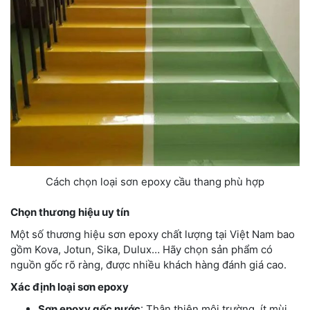
Cách chọn loại sơn epoxy cầu thang phù hợp
Chọn thương hiệu uy tín
Một số thương hiệu sơn epoxy chất lượng tại Việt Nam bao
gồm Kova, Jotun, Sika, Dulux… Hãy chọn sản phẩm có
nguồn gốc rõ ràng, được nhiều khách hàng đánh giá cao.
Xác định loại sơn epoxy
Sơn epoxy gốc nước
: Thân thiện môi trường, ít mùi,