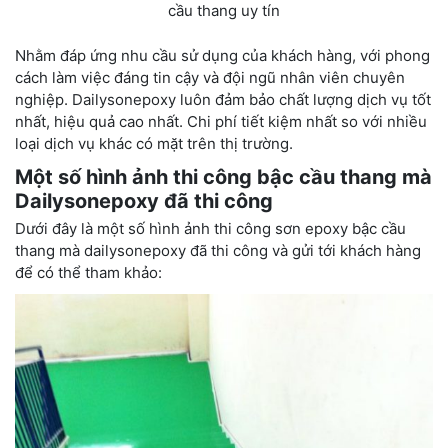
cầu thang uy tín
Nhằm đáp ứng nhu cầu sử dụng của khách hàng, với phong
cách làm việc đáng tin cậy và đội ngũ nhân viên chuyên
nghiệp. Dailysonepoxy luôn đảm bảo chất lượng dịch vụ tốt
nhất, hiệu quả cao nhất. Chi phí tiết kiệm nhất so với nhiều
loại dịch vụ khác có mặt trên thị trường.
Một số hình ảnh thi công bậc cầu thang mà
Dailysonepoxy đã thi công
Dưới đây là một số hình ảnh thi công sơn epoxy bậc cầu
thang mà dailysonepoxy đã thi công và gửi tới khách hàng
để có thể tham khảo: