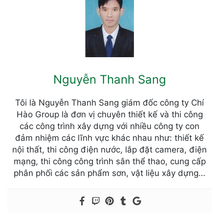
Nguyễn Thanh Sang
Tôi là Nguyễn Thanh Sang giám đốc công ty Chí
Hào Group là đơn vị chuyên thiết kế và thi công
các công trình xây dựng với nhiều công ty con
đảm nhiệm các lĩnh vực khác nhau như: thiết kế
nội thất, thi công điện nước, lắp đặt camera, điện
mạng, thi công công trình sân thể thao, cung cấp
phân phối các sản phẩm sơn, vật liệu xây dựng…