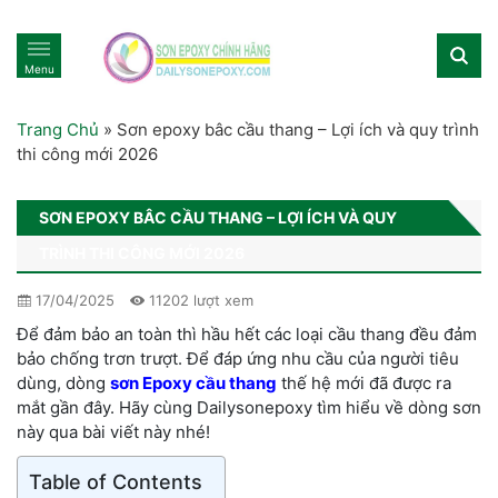
Menu
Trang Chủ
»
Sơn epoxy bâc cầu thang – Lợi ích và quy trình
thi công mới 2026
SƠN EPOXY BÂC CẦU THANG – LỢI ÍCH VÀ QUY
TRÌNH THI CÔNG MỚI 2026
17/04/2025
11202 lượt xem
Để đảm bảo an toàn thì hầu hết các loại cầu thang đều đảm
bảo chống trơn trượt. Để đáp ứng nhu cầu của người tiêu
dùng, dòng
sơn Epoxy cầu thang
thế hệ mới đã được ra
mắt gần đây. Hãy cùng Dailysonepoxy tìm hiểu về dòng sơn
này qua bài viết này nhé!
Table of Contents