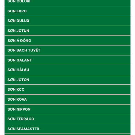
SƠN COLORI
SƠN EXPO
SƠN DULUX
SƠN JOTUN
SƠN Á ĐÔNG
SƠN BẠCH TUYẾT
SƠN GALANT
SƠN HẢI ÂU
SƠN JOTON
SƠN KCC
SƠN KOVA
SƠN NIPPON
SƠN TERRACO
SƠN SEAMASTER