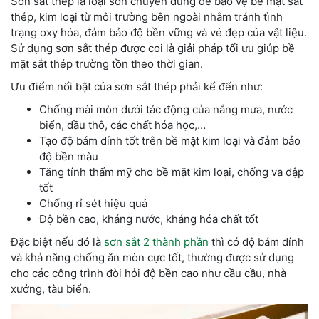
Sơn sắt thép là loại sơn chuyên dùng để bảo vệ bề mặt sắt
thép, kim loại từ môi trường bên ngoài nhằm tránh tình
trạng oxy hóa, đảm bảo độ bền vững và vẻ đẹp của vật liệu.
Sử dụng sơn sắt thép được coi là giải pháp tối ưu giúp bề
mặt sắt thép trường tồn theo thời gian.
Ưu điểm nổi bật của sơn sắt thép phải kể đến như:
Chống mài mòn dưới tác động của nắng mưa, nước
biển, dầu thô, các chất hóa học,…
Tạo độ bám dính tốt trên bề mặt kim loại và đảm bảo
độ bền màu
Tăng tính thẩm mỹ cho bề mặt kim loại, chống va đập
tốt
Chống rỉ sét hiệu quả
Độ bền cao, kháng nước, kháng hóa chất tốt
Đặc biệt nếu đó là
sơn sắt 2 thành phần
thì có độ bám dính
và khả năng chống ăn mòn cực tốt, thường được sử dụng
cho các công trình đòi hỏi độ bền cao như cầu cầu, nhà
xưởng, tàu biển.