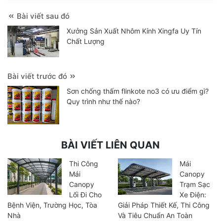
Bài viết sau đó
Xưởng Sản Xuất Nhôm Kính Xingfa Uy Tín
Chất Lượng
Bài viết trước đó
Sơn chống thấm flinkote no3 có ưu điểm gì?
Quy trình như thế nào?
BÀI VIẾT LIÊN QUAN
Thi Công
Mái
Mái
Canopy
Canopy
Trạm Sạc
Lối Đi Cho
Xe Điện:
Bệnh Viện, Trường Học, Tòa
Giải Pháp Thiết Kế, Thi Công
Nhà
Và Tiêu Chuẩn An Toàn