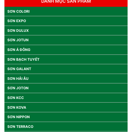
DANH MỤC SẢN PHẨM
SƠN COLORI
SƠN EXPO
SƠN DULUX
SƠN JOTUN
SƠN Á ĐÔNG
SƠN BẠCH TUYẾT
SƠN GALANT
SƠN HẢI ÂU
SƠN JOTON
SƠN KCC
SƠN KOVA
SƠN NIPPON
SƠN TERRACO