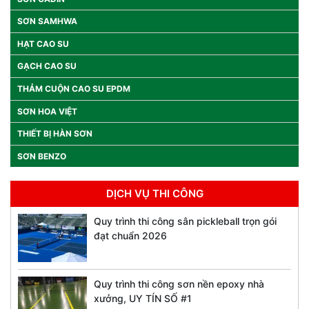
SƠN SAMHWA
HẠT CAO SU
GẠCH CAO SU
THẢM CUỘN CAO SU EPDM
SƠN HOA VIỆT
THIẾT BỊ HÀN SƠN
SƠN BENZO
DỊCH VỤ THI CÔNG
Quy trình thi công sân pickleball trọn gói
đạt chuẩn 2026
Quy trình thi công sơn nền epoxy nhà
xưởng, UY TÍN SỐ #1