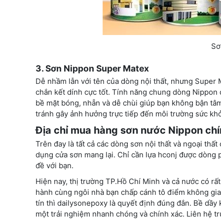
Sơ
3. Sơn Nippon Super Matex
Dễ nhầm lẫn với tên của dòng nội thất, nhưng Super 
chắn kết dính cực tốt. Tính năng chung dòng Nippon 
bề mặt bóng, nhẵn và dễ chùi giúp bạn không bận tâm
tránh gây ảnh hưởng trực tiếp đến môi trường sức kh
Địa chỉ mua hàng sơn nước Nippon chí
Trên đay là tất cả các dòng sơn nội thất và ngoại thấ
dụng cửa sơn mang lại. Chỉ cần lựa hconj được dòng p
đề với bạn.
Hiện nay, thị trường TP.Hồ Chí Minh và cả nước có rấ
hành cùng ngôi nhà bạn chấp cánh tô điểm không gia
tín thì dailysonepoxy là quyết định đúng đắn. Bề dầ
một trải nghiệm nhanh chóng và chính xác. Liên hệ tr