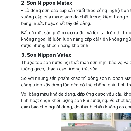
2. Sơn Nippon Matex
– Là dòng sơn cao cấp sản xuất theo công nghệ tiên 
xuống cấp của màng sơn do chất lượng kiềm trong xi 
bằng nước hoặc chất tẩy dễ dàng.
Bất cứ một sản phẩm nào ra đời và tồn tại trên thị trư
không ngoại lệ luôn luôn nâng cấp cải tiến không ng
được những khách hàng khó tính.
3. Sơn Nippon Vatex
Thuộc top sơn nước nội thất màn sơn mịn, bảo vệ và tr
tường gạch, thạch cao, tường trát vữa,…
So với những sản phẩm khác thì dòng sơn Nippon Mat
công trình xây dựng lớn nên có thể chống chịu tình t
Với bảng màu khá đa dạng, đáp ứng được yêu cầu khó tí
linh hoạt chọn khối lượng sơn khi sử dụng. Về chất l
đảm bảo cho người dùng, do thành phần không có chứ