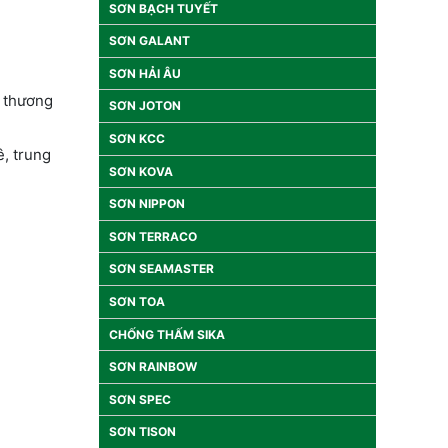
SƠN BẠCH TUYẾT
SƠN GALANT
SƠN HẢI ÂU
c thương
SƠN JOTON
SƠN KCC
, trung
SƠN KOVA
SƠN NIPPON
SƠN TERRACO
SƠN SEAMASTER
SƠN TOA
CHỐNG THẤM SIKA
SƠN RAINBOW
SƠN SPEC
SƠN TISON