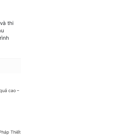
và thi
au
rình
 quả cao –
Pháp Thiết