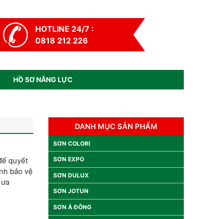
HOTLINE 24/7 :
0818 212 226
HỒ SƠ NĂNG LỰC
DANH MỤC SẢN PHẨM
SƠN COLORI
SƠN EXPO
 để quyết
ình bảo vệ
SƠN DULUX
 ưa
SƠN JOTUN
SƠN Á ĐÔNG