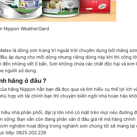
n Nippon WeatherGard
Matex là dòng sơn trang trí ngoài trời chuyên dụng bởi màng sơ
đều áp dụng cho mỗi dòng nhưng riêng dòng này khi thi công l
 đến những vết ố bẩn. Sơn không chứa các chất độc hại và kim 
ỏe người sử dụng.
nh hãng ở đâu ?
t của hãng Nippon hẵn bạn đã đọc qua và tìm hiểu cụ thể lợi ích 
hù hợp với tài chính bạn thì chuyện biến ngôi nhà hoàn hảo khô
t hiều nhà phân phối, đại lý lớn nhỏ có mặt trên mọi nẻo đường 
n sống. Bạn vẫn còn đang phân vân ở đâu giá rẽ mà hàng chính
y kinh nghiệm hoạt động trong nghành sơn chúng tôi sẽ mang lại
ực tiếp: 0825.202.226