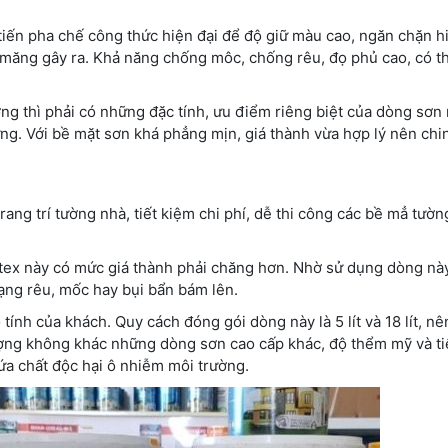
tiến pha chế công thức hiện đại để độ giữ màu cao, ngăn chặn h
măng gây ra. Khả năng chống môc, chống rêu, đọ phủ cao, có t
ờng thì phải có những đặc tính, ưu điểm riêng biệt của dòng sơn 
ừng. Với bề mặt sơn khá phẳng mịn, giá thành vừa hợp lý nên ch
ang trí tường nhà, tiết kiệm chi phí, dễ thi công các bề mẳ tườn
ex này có mức giá thành phải chăng hơn. Nhờ sử dụng dòng nà
rạng rêu, mốc hay bụi bẩn bám lên.
nh của khách. Quy cách đóng gói dòng này là 5 lít và 18 lít, nê
ượng không khác những dòng sơn cao cấp khác, độ thểm mỹ và tiệ
a chất độc hại ô nhiễm môi trường.