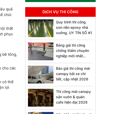
iệu quả
DỊCH VỤ THI CÔNG
hể chùi
Quy trình thi công
sơn nền epoxy nhà
nội thất
xưởng, UY TÍN SỐ #1
inh phục
Bảng giá thi công
chống thấm chuyên
g bê tông,
nghiệp mới nhất
2026
y cho các
Báo giá thi công mái
canopy bãi xe chi
tiết, cập nhật 2026
n có thể
n lợi
Thi công mái canopy
sân vườn & quán
cafe hiện đại 2026