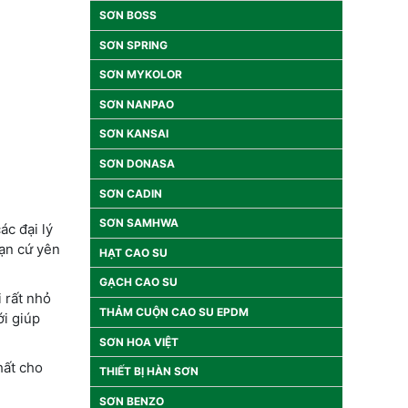
SƠN BOSS
SƠN SPRING
SƠN MYKOLOR
SƠN NANPAO
SƠN KANSAI
SƠN DONASA
SƠN CADIN
SƠN SAMHWA
ác đại lý
bạn cứ yên
HẠT CAO SU
GẠCH CAO SU
 rất nhỏ
THẢM CUỘN CAO SU EPDM
ới giúp
SƠN HOA VIỆT
hất cho
THIẾT BỊ HÀN SƠN
SƠN BENZO