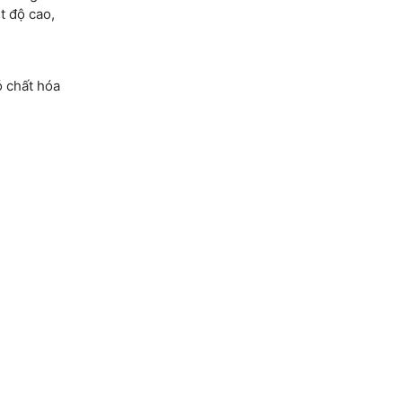
t độ cao,
ó chất hóa