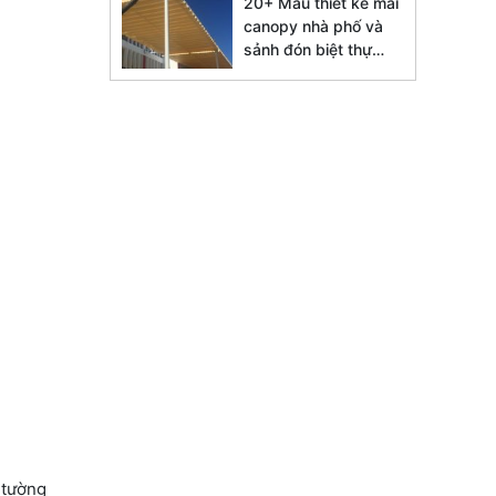
20+ Mẫu thiết kế mái
canopy nhà phố và
sảnh đón biệt thự
đẹp 2026
 tường