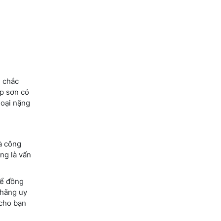
n chắc
ớp sơn có
loại nặng
và công
ng là vấn
để đồng
 hãng uy
 cho bạn