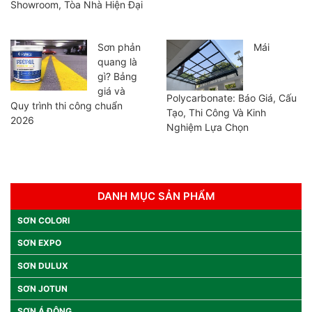
Showroom, Tòa Nhà Hiện Đại
Sơn phản
Mái
quang là
gì? Bảng
giá và
Polycarbonate: Báo Giá, Cấu
Quy trình thi công chuẩn
Tạo, Thi Công Và Kinh
2026
Nghiệm Lựa Chọn
DANH MỤC SẢN PHẨM
SƠN COLORI
SƠN EXPO
SƠN DULUX
SƠN JOTUN
SƠN Á ĐÔNG