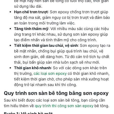
bề mặt này nên sàn bê tông có tuổi thọ cao, thời gian
sử dụng lâu dài.
Hạn chế trơn trượt
: Sơn epoxy chống trơn trượt giúp
tăng độ ma sát, giảm nguy cơ bị trơn trượt và đảm bảo
an toàn trong môi trường làm việc.
Tăng tính thẩm mỹ
: Với nhiều màu sắc cùng các hiệu
ứng trang trí khác nhau, sử dụng sơn sàn epoxy giúp
tạo điểm nhấn và tính thẩm mỹ cho công trình.
Tiết kiệm thời gian lau chùi, vệ sinh
: Sơn epoxy tạo ra
bề mặt nhẵn, chống bụi giúp quá trình lau chùi, vệ
sinh đơn giản, dễ dàng hơn. Từ đó cản trở tích tụ chất
thải, bụi bẩn giúp sàn nhà luôn sạch sẽ như mới.
Thời gian khô nhanh
: So với các dòng sơn khác trên
thị trường,
các loại sơn epoxy
có thời gian khô nhanh,
tiết kiệm thời gian chờ, cho phép sàn nhà xưởng hoạt
động trở lại nhanh sau khi thi công.
Quy trình sơn sàn bê tông bằng sơn epoxy
Sau khi biết được các loại sơn sàn bê tông, bạn cũng cần
tìm hiểu thêm về
quy trình thi công sơn sàn epoxy
bê tông.
Bước 1: Vệ sinh bề mặt