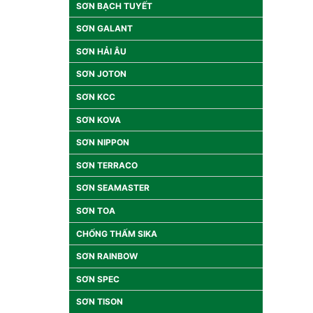
SƠN BẠCH TUYẾT
SƠN GALANT
SƠN HẢI ÂU
SƠN JOTON
SƠN KCC
SƠN KOVA
SƠN NIPPON
SƠN TERRACO
SƠN SEAMASTER
SƠN TOA
CHỐNG THẤM SIKA
SƠN RAINBOW
SƠN SPEC
SƠN TISON