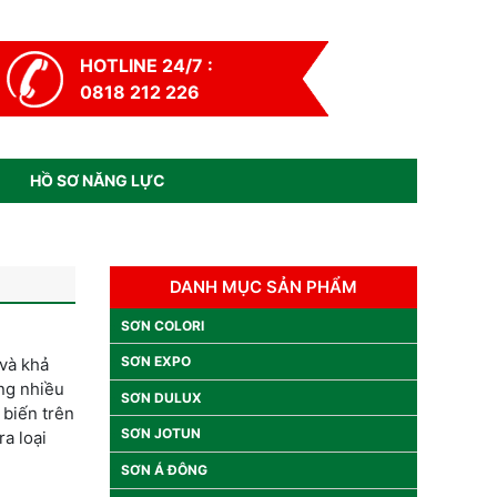
HOTLINE 24/7 :
0818 212 226
HỒ SƠ NĂNG LỰC
DANH MỤC SẢN PHẨM
SƠN COLORI
SƠN EXPO
và khả
ong nhiều
SƠN DULUX
 biến
trên
SƠN JOTUN
a loại
SƠN Á ĐÔNG