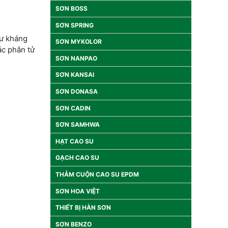
SƠN BOSS
SƠN SPRING
hư kháng
SƠN MYKOLOR
ác phân tử
SƠN NANPAO
SƠN KANSAI
SƠN DONASA
SƠN CADIN
SƠN SAMHWA
HẠT CAO SU
GẠCH CAO SU
THẢM CUỘN CAO SU EPDM
SƠN HOA VIỆT
THIẾT BỊ HÀN SƠN
SƠN BENZO