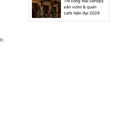
Thi công mái canopy
sân vườn & quán
cafe hiện đại 2026
t.