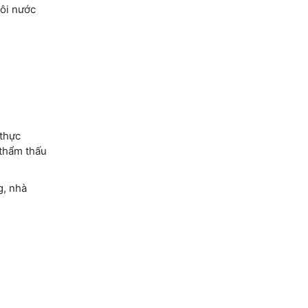
môi nước
 thực
 thẩm thấu
g, nhà