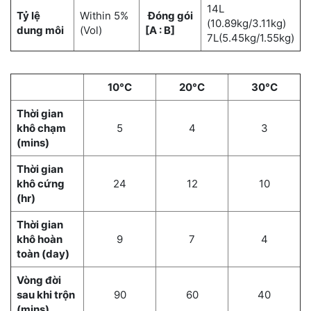
14L
Tỷ lệ
Within 5%
Đóng gói
(10.89kg/3.11kg)
dung môi
(Vol)
[A : B]
7L(5.45kg/1.55kg)
10°C
20°C
30°C
Thời gian
khô chạm
5
4
3
(mins)
Thời gian
khô cứng
24
12
10
(hr)
Thời gian
khô hoàn
9
7
4
toàn (day)
Vòng đời
sau khi trộn
90
60
40
(mins)