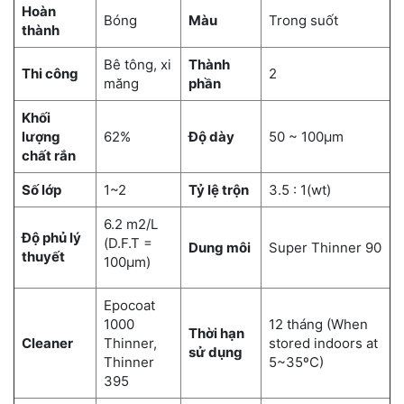
Hoàn
Bóng
Màu
Trong suốt
thành
Bê tông, xi
Thành
Thi công
2
măng
phần
Khối
lượng
62%
Độ dày
50 ~ 100μm
chất rắn
Số lớp
1~2
Tỷ lệ trộn
3.5 : 1(wt)
6.2 m2/L
Độ phủ lý
(D.F.T =
Dung môi
Super Thinner 90
thuyết
100μm)
Epocoat
1000
12 tháng (When
Thời hạn
Cleaner
Thinner,
stored indoors at
sử dụng
Thinner
5~35ºC)
395