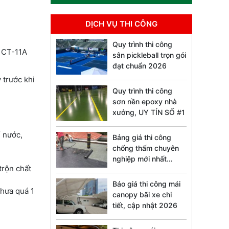
DỊCH VỤ THI CÔNG
Quy trình thi công
A CT-11A
sân pickleball trọn gói
đạt chuẩn 2026
 trước khi
Quy trình thi công
sơn nền epoxy nhà
xưởng, UY TÍN SỐ #1
ể nước,
Bảng giá thi công
chống thấm chuyên
nghiệp mới nhất
trộn chất
2026
Báo giá thi công mái
chưa quá 1
canopy bãi xe chi
tiết, cập nhật 2026