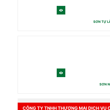
SƠN TỰ L
SƠN N
CÔNG TY TNHH THƯƠNG MẠI DỊCH VỤ 