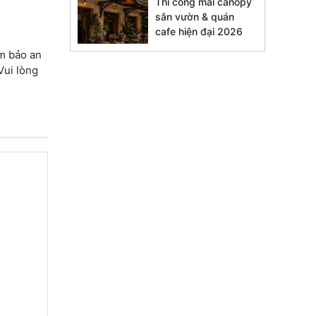
Thi công mái canopy
sân vườn & quán
cafe hiện đại 2026
ảm bảo an
Vui lòng