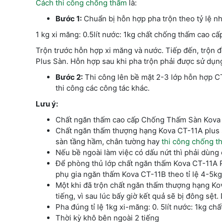
Cách thi công chống thấm
là:
Bước 1:
Chuẩn bị hỗn hợp pha trộn theo tỷ lệ nh
1 kg xi măng: 0.5lít nước: 1kg chất chống thấm cao c
Trộn trước hỗn hợp xi măng và nước. Tiếp đến, trộn
Plus Sàn. Hỗn hợp sau khi pha trộn phải được sử dụng
Bước 2:
Thi công lên bề mặt 2-3 lớp hỗn hợp CT-
thi công các công tác khác.
Lưu ý:
Chất ngăn thấm cao cấp Chống Thấm Sàn Kova
Chất ngăn thấm thượng hạng Kova CT-11A plus s
sàn tầng hầm, chân tường hay
thi công chống t
Nếu bề ngoài làm việc có dấu nứt thì phải dùng
Để phòng thủ lớp chất ngăn thấm Kova CT-11A Pl
phụ gia ngăn thấm Kova CT-11B theo tỉ lệ 4-5k
Một khi đã trộn chất ngăn thấm thượng hạng Ko
tiếng, vì sau lúc bấy giờ kết quả sẽ bị đông sệ
Pha đúng tỉ lệ 1kg xi-măng: 0. 5lít nước: 1kg c
Thời kỳ khô bên ngoài 2 tiếng