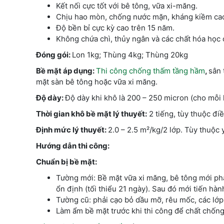
Kết nối cực tốt với bê tông, vữa xi-măng.
Chịu hao mòn, chống nước mặn, kháng kiềm cao
Độ bền bỉ cực kỳ cao trên 15 năm.
Không chứa chì, thủy ngân và các chất hóa học c
Đóng gói:
Lon 1kg; Thùng 4kg; Thùng 20kg
Bề mặt áp dụng:
Thi công chống thấm tầng hầm
,
sân 
mặt sàn bê tông hoặc vữa xi măng.
Độ dày:
Độ dày khi khô là 200 – 250 micron (cho mỗi 
Thời gian khô bề mặt lý thuyết:
2 tiếng, tùy thuộc điều
Định mức lý thuyết:
2.0 – 2.5 m²/kg/2 lớp. Tùy thuộc 
Hướng dẫn thi công:
Chuẩn bị bề mặt:
Tường mới: Bề mặt vữa xi măng, bê tông mới phả
ổn định (tối thiểu 21 ngày). Sau đó mới tiến h
Tường cũ: phải cạo bỏ dầu mỡ, rêu mốc, các lớp 
Làm ẩm bề mặt trước khi thi công để chất chốn