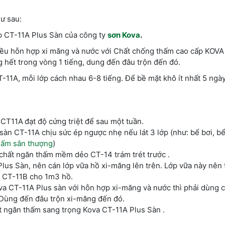
ư sau:
ấp CT-11A Plus Sàn của công ty
sơn Kova
.
 đều hỗn hợp xi măng và nước với Chất chống thấm cao cấp KOV
 hết trong vòng 1 tiếng, dung đến đâu trộn đến đó.
11A, mỗi lớp cách nhau 6-8 tiếng. Để bề mặt khô ít nhất 5 ngày
 CT11A
đạt độ cứng triệt để sau một tuần.
àn CT-11A chịu sức ép ngược nhẹ nếu lát 3 lớp (như: bể bơi, b
hấm sân thượng
)
 chất ngăn thấm mềm dẻo CT-14 trám trét trước .
us Sàn, nên cán lớp vữa hồ xi-măng lên trên. Lớp vữa này nên 
g CT-11B cho 1m3 hồ.
va CT-11A Plus sàn với hỗn hợp xi-măng và nước thì phải dùng 
t. Dùng đến đâu trộn xi-măng đến đó.
hất ngăn thấm sang trọng Kova CT-11A Plus Sàn .