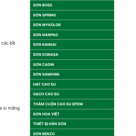
SƠN BOSS
SƠN SPRING
SƠN MYKOLOR
SƠN NANPAO
, các bề
SƠN KANSAI
SƠN DONASA
SƠN CADIN
SƠN SAMHWA
HẠT CAO SU
GẠCH CAO SU
THẢM CUỘN CAO SU EPDM
ữa xi măng
SƠN HOA VIỆT
THIẾT BỊ HÀN SƠN
SƠN BENZO