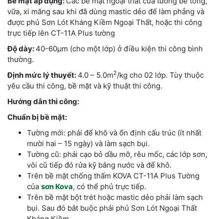
Bề mặt áp dụng:
Các bề mặt ngoại thất của tường bê tông,
vữa, xi măng sau khi đã dùng mastic dẻo để làm phẳng và
được phủ Sơn Lót Kháng Kiềm Ngoại Thất, hoặc thi công
trực tiếp lên CT-11A Plus tường
Độ dày:
40-60µm (cho một lớp) ở điều kiện thi công bình
thường.
2
Định mức lý thuyết:
4.0 – 5.0m
/kg cho 02 lớp. Tùy thuộc
yêu cầu thi công, bề mặt và kỹ thuật thi công.
Hướng dẫn thi công:
Chuẩn bị bề mặt:
Tường mới: phải để khô và ổn định cấu trúc (ít nhất
mười hai – 15 ngày) và làm sạch bụi.
Tường cũ: phải cạo bỏ dầu mỡ, rêu mốc, các lớp sơn,
vôi cũ tiếp đó rửa kỹ bằng nước và để khô.
Trên bề mặt chống thấm KOVA CT-11A Plus Tường
của
sơn Kova
, có thể phủ trực tiếp.
Trên bề mặt bột trét hoặc mastic dẻo phải làm sạch
bụi. Sau đó bắt buộc phải phủ Sơn Lót Ngoại Thất
Kháng Kiềm.