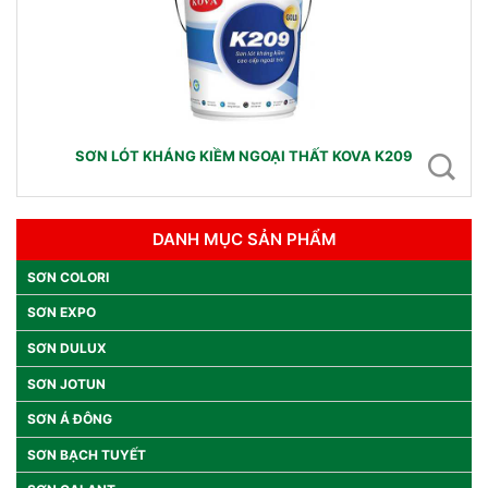
SƠN LÓT KHÁNG KIỀM NGOẠI THẤT KOVA K209
DANH MỤC SẢN PHẨM
SƠN COLORI
SƠN EXPO
SƠN DULUX
SƠN JOTUN
SƠN Á ĐÔNG
SƠN BẠCH TUYẾT