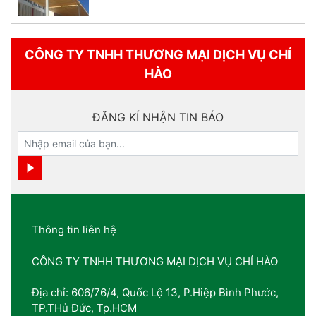
CÔNG TY TNHH THƯƠNG MẠI DỊCH VỤ CHÍ
HÀO
ĐĂNG KÍ NHẬN TIN BÁO
Thông tin liên hệ
CÔNG TY TNHH THƯƠNG MẠI DỊCH VỤ CHÍ HÀO
Địa chỉ: 606/76/4, Quốc Lộ 13, P.Hiệp Bình Phước,
TP.THủ Đức, Tp.HCM