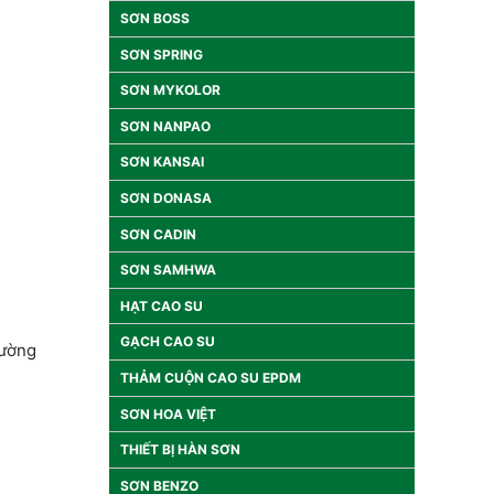
SƠN BOSS
SƠN SPRING
SƠN MYKOLOR
SƠN NANPAO
SƠN KANSAI
SƠN DONASA
SƠN CADIN
SƠN SAMHWA
HẠT CAO SU
GẠCH CAO SU
tường
THẢM CUỘN CAO SU EPDM
SƠN HOA VIỆT
THIẾT BỊ HÀN SƠN
SƠN BENZO