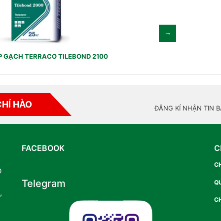
P GẠCH TERRACO TILEBOND 2100
CHÍ HÀO
ĐĂNG KÍ NHẬN TIN 
FACEBOOK
C
C
O
Telegram
Q
,
CH