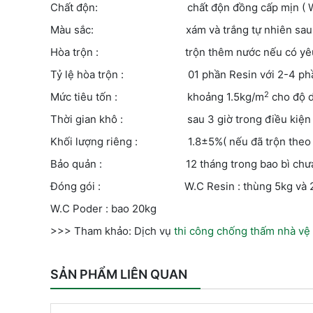
Chất độn: chất độn đồng cấp mịn ( Weat
Màu sắc: xám và trắng tự nhiên sau khi
Hòa trộn : trộn thêm nước nếu có yêu cầu v
Tỷ lệ hòa trộn : 01 phần Resin với 2-4 ph
2
Mức tiêu tốn : khoảng 1.5kg/m
cho độ d
Thời gian khô : sau 3 giờ trong điều kiện b
Khối lượng riêng : 1.8±5%( nếu đã trộn theo tỷ 
Bảo quản : 12 tháng trong bao bì chưa mở 
Đóng gói : W.C Resin : thùng 5kg và 2
W.C Poder : bao 20kg
>>> Tham khảo: Dịch vụ
thi công chống thấm nhà vệ
SẢN PHẨM LIÊN QUAN