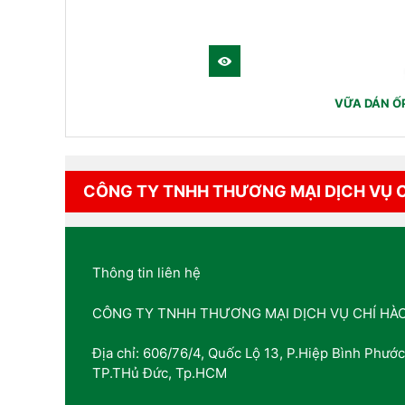
VỮA DÁN Ố
CÔNG TY TNHH THƯƠNG MẠI DỊCH VỤ 
Thông tin liên hệ
CÔNG TY TNHH THƯƠNG MẠI DỊCH VỤ CHÍ HÀ
Địa chỉ: 606/76/4, Quốc Lộ 13, P.Hiệp Bình Phước
TP.THủ Đức, Tp.HCM