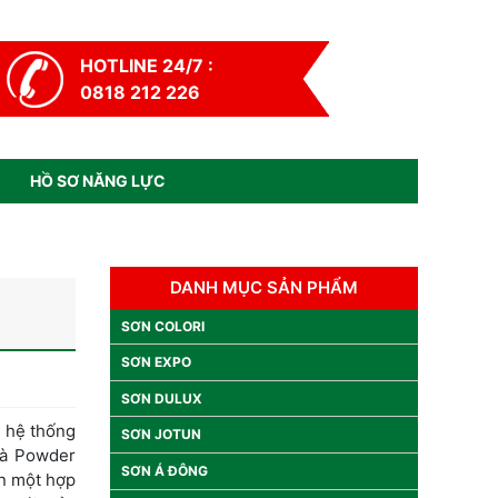
HOTLINE 24/7 :
0818 212 226
HỒ SƠ NĂNG LỰC
DANH MỤC SẢN PHẨM
SƠN COLORI
SƠN EXPO
SƠN DULUX
1 hệ thống
SƠN JOTUN
và Powder
SƠN Á ĐÔNG
ên một hợp