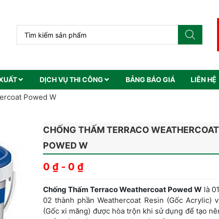
XUẤT
DỊCH VỤ THI CÔNG
BẢNG BÁO GIÁ
LIÊN HỆ
ercoat Powed W
CHỐNG THẤM TERRACO WEATHERCOAT
POWED W
0
₫
-
0
₫
Chống Thấm Terraco Weathercoat Powed W
là 0
02 thành phần Weathercoat Resin (Gốc Acrylic) 
(Gốc xi măng) được hòa trộn khi sử dụng để tạo n