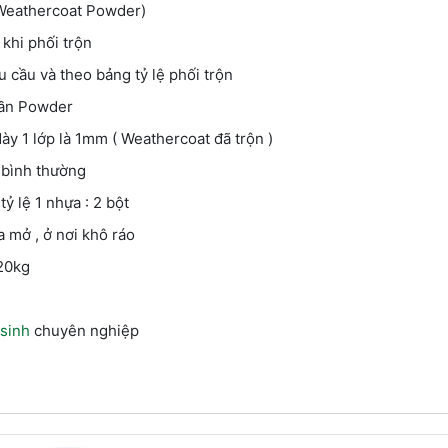
hercoat Powder)
 phối trộn
à theo bảng tỷ lệ phối trộn
ần Powder
ày 1 lớp là 1mm ( Weathercoat đã trộn )
ình thường
lệ 1 nhựa : 2 bột
, ở nơi khô ráo
0kg
 sinh
chuyên nghiệp