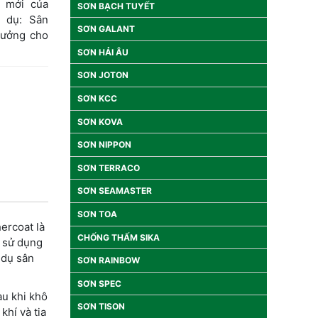
 mới của
SƠN BẠCH TUYẾT
í dụ: Sân
SƠN GALANT
 tưởng cho
SƠN HẢI ÂU
SƠN JOTON
SƠN KCC
SƠN KOVA
SƠN NIPPON
SƠN TERRACO
SƠN SEAMASTER
SƠN TOA
ercoat là
CHỐNG THẤM SIKA
i sử dụng
 dụ sân
SƠN RAINBOW
SƠN SPEC
au khi khô
SƠN TISON
khí và tia