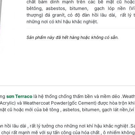
chất bám dính mạnh trên các bề mặt cũ hoặc
bêtông, asbestos, bitumen, gạch lóp nền (V
thượng) đá granít, có độ đàn hồi lâu dài, rất lý
những nơi có khí hậu khắc nghiệt.
Sản phẩm này đã hết hàng hoặc không có sẵn.
ãng
sơn Terraco
là hệ thống chống thấm bền và mềm dẻo .Weath
Acrylic) và Weathercoat Powder(gốc Cement) được hòa trộn kh
t cũ hoặc mới của bê tông , asbetos, bitumen, gạch lát nền,(ví
i lâu dài , rất lý tưởng cho những nơi khí hậu khắc nghiệt .S
chọi rất mạnh mẽ với sự tấn công của hóa chất , ô nhiểm không 