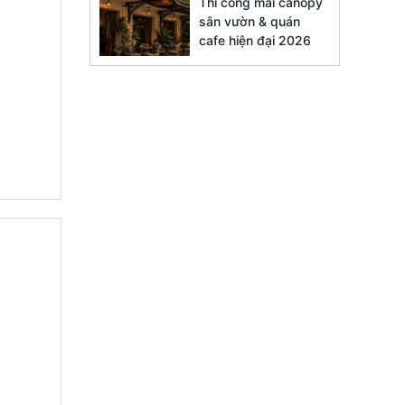
Thi công mái canopy
sân vườn & quán
cafe hiện đại 2026