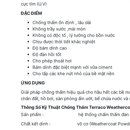
cực tím (U.V)
ĐẶC ĐIỂM
Chống thấm ổn định , lâu dài
Không trầy xước ,mài mòn
Không có độc tố , lý tưởng cho bồn nước
Chịu được thời tiết khắc nghiệt
Độ bám dính cao
Độ đàn hồi tốt
Cho phép thoát hơi
Bám dính đặc biệt mạnh với vữa ciment
Cho lấp các khe nứt nhỏ của bề mặt nền
ỨNG DỤNG
Giải pháp chống thấm hiệu quả cho hầu hết các bề mặ
chắn đất, hồ bơi, sàn phòng ẩm ướt, bể chứa nước và
Thông Số Kỹ Thuật Chống Thấm Terraco Weatherc
Sản phẩm : hệ thống chấm thấm đàn hồi 2 t
Chất kết dính : vô cơ (Weathercoat Powder) v