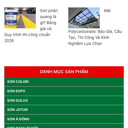
Sơn phản
Mái
quang là
gì? Bảng
giá và
Polycarbonate: Báo Giá, Cấu
Quy trình thi công chuẩn
Tạo, Thi Công Và Kinh
2026
Nghiệm Lựa Chọn
DANH MỤC SẢN PHẨM
SƠN COLORI
SƠN EXPO
SƠN DULUX
SƠN JOTUN
SƠN Á ĐÔNG