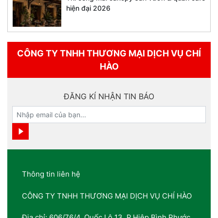
hiện đại 2026
CÔNG TY TNHH THƯƠNG MẠI DỊCH VỤ CHÍ
HÀO
ĐĂNG KÍ NHẬN TIN BÁO
Thông tin liên hệ
CÔNG TY TNHH THƯƠNG MẠI DỊCH VỤ CHÍ HÀO
Địa chỉ: 606/76/4, Quốc Lộ 13, P.Hiệp Bình Phước,