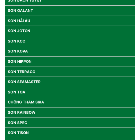
SƠN BẠCH TUYẾT
SƠN GALANT
SƠN HẢI ÂU
SƠN JOTON
SƠN KCC
SƠN KOVA
SƠN NIPPON
SƠN TERRACO
SƠN SEAMASTER
SƠN TOA
CHỐNG THẤM SIKA
SƠN RAINBOW
SƠN SPEC
SƠN TISON