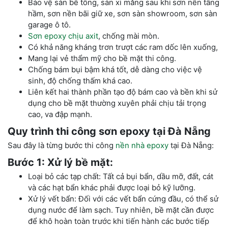
Bảo vệ sàn bê tông, sàn xi măng sau khi
sơn nền tầng
hầm, sơn nền bãi giữ xe, sơn sàn showroom, sơn sàn
garage ô tô.
Sơn epoxy chịu axit
, chống mài mòn.
Có khả năng kháng trơn trượt các ram dốc lên xuống,
Mang lại vẻ thẩm mỹ cho bề mặt thi công.
Chống bám bụi bậm khá tốt, dễ dàng cho việc vệ
sinh, độ chống thấm khá cao.
Liên kết hai thành phần tạo độ bám cao và bền khi sử
dụng cho bề mặt thường xuyên phải chịu tải trọng
cao, va đập mạnh.
Quy trình thi công sơn epoxy tại Đà Nẵng
Sau đây là từng bước thi công
nền nhà epoxy
tại Đà Nẵng:
Bước 1: Xử lý bề mặt:
Loại bỏ các tạp chất: Tất cả bụi bẩn, dầu mỡ, đất, cát
và các hạt bẩn khác phải được loại bỏ kỹ lưỡng.
Xử lý vết bẩn: Đối với các vết bẩn cứng đầu, có thể sử
dụng nước để làm sạch. Tuy nhiên, bề mặt cần được
để khô hoàn toàn trước khi tiến hành các bước tiếp