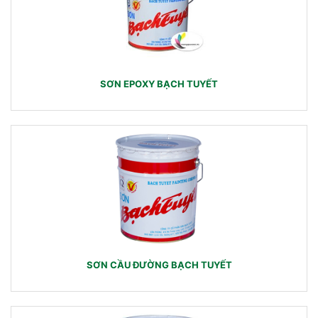
SƠN EPOXY BẠCH TUYẾT
SƠN CẦU ĐƯỜNG BẠCH TUYẾT