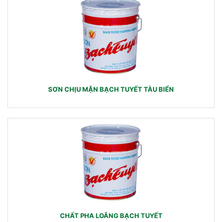
SƠN CHỊU MẶN BẠCH TUYẾT TÀU BIỂN
CHẤT PHA LOÃNG BẠCH TUYẾT