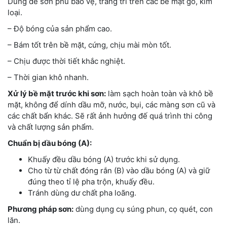
Dùng để sơn phủ bảo vệ, trang trí trên các bề mặt gỗ, kim
loại.
– Độ bóng của sản phẩm cao.
– Bám tốt trên bề mặt, cứng, chịu mài mòn tốt.
– Chịu được thời tiết khắc nghiệt.
– Thời gian khô nhanh.
Xử lý bề mặt trước khi sơn:
làm sạch hoàn toàn và khô bề
mặt, không để dính dầu mỡ, nước, bụi, các màng sơn cũ và
các chất bẩn khác. Sẽ rất ảnh hưởng đế quá trình thi công
và chất lượng sản phẩm.
Chuẩn bị dầu bóng (A):
Khuấy đều dầu bóng (A) trước khi sử dụng.
Cho từ từ chất đóng rắn (B) vào dầu bóng (A) và giữ
đúng theo tỉ lệ pha trộn, khuấy đều.
Tránh dùng dư chất pha loãng.
Phương pháp sơn:
dùng dụng cụ súng phun, cọ quét, con
lăn.