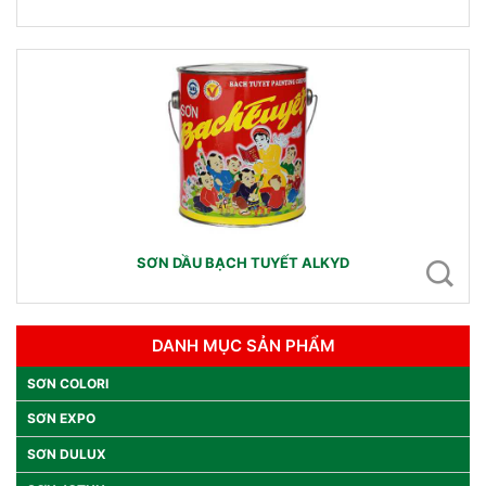
SƠN DẦU BẠCH TUYẾT ALKYD
DANH MỤC SẢN PHẨM
SƠN COLORI
SƠN EXPO
SƠN DULUX