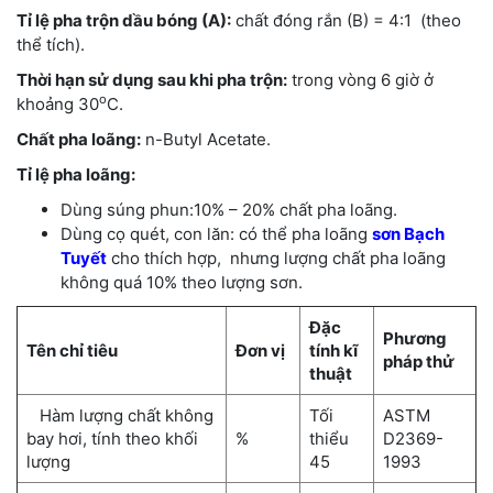
Tỉ lệ pha trộn dầu bóng (A):
chất đóng rắn (B) = 4:1 (theo
thể tích).
Thời hạn sử dụng sau khi pha trộn:
trong vòng 6 giờ ở
o
khoảng 30
C.
Chất pha loãng:
n-Butyl Acetate.
Tỉ lệ pha loãng:
Dùng súng phun:10% – 20% chất pha loãng.
Dùng cọ quét, con lăn: có thể pha loãng
sơn Bạch
Tuyết
cho thích hợp, nhưng lượng chất pha loãng
không quá 10% theo lượng sơn.
Đặc
Phương
Tên chỉ tiêu
Đơn vị
tính kĩ
pháp thử
thuật
Hàm lượng chất không
Tối
ASTM
bay hơi, tính theo khối
%
thiểu
D2369-
lượng
45
1993