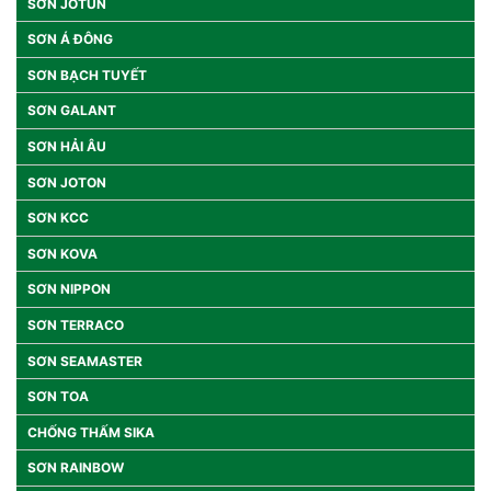
SƠN JOTUN
SƠN Á ĐÔNG
SƠN BẠCH TUYẾT
SƠN GALANT
SƠN HẢI ÂU
SƠN JOTON
SƠN KCC
SƠN KOVA
SƠN NIPPON
SƠN TERRACO
SƠN SEAMASTER
SƠN TOA
CHỐNG THẤM SIKA
SƠN RAINBOW