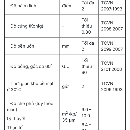
Tối đa
TCVN
Độ bám dính
điểm
2
2097:1993
Tối
TCVN
Độ cứng (Konig)
–
thiểu
2098:2007
0.30
Tối đa
TCVN
Độ bền uốn
mm
2
2099:2007
Tối
TCVN
o
Độ bóng, góc đo 60
G.U
thiểu
2101:2008
90
Thời gian khô bề mặt,
TCVN
giờ
2
o
ở 30
C
2096:1993
Độ che phủ (tùy theo
màu)
9.0 –
2
m
/kg/
10.0
Lý thuyết
35
µ
m
6.4 –
Thực tế