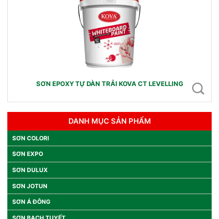
SƠN EPOXY TỰ DÀN TRẢI KOVA CT LEVELLING
DANH MỤC SẢN PHẨM
SƠN COLORI
SƠN EXPO
SƠN DULUX
SƠN JOTUN
SƠN Á ĐÔNG
SƠN BẠCH TUYẾT