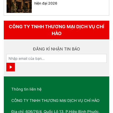
hiện đại 2026
CÔNG TY TNHH THƯƠNG MẠI DỊCH VỤ CHÍ
HÀO
ĐĂNG KÍ NHẬN TIN BÁO
Thông tin liên hệ
CÔNG TY TNHH THƯƠNG MẠI DỊCH VỤ CHÍ HÀO
Địa chỉ: 606/76/4, Quốc Lộ 13, P.Hiệp Bình Phước,