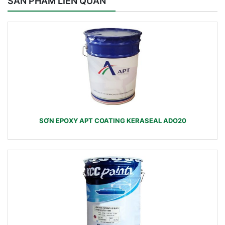
SẢN PHẨM LIÊN QUAN
SƠN EPOXY APT COATING KERASEAL ADO20