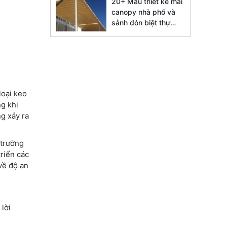
20+ Mẫu thiết kế mái
canopy nhà phố và
sảnh đón biệt thự
đẹp 2026
loại keo
ng khi
g xảy ra
 trường
riển các
về độ an
 lời