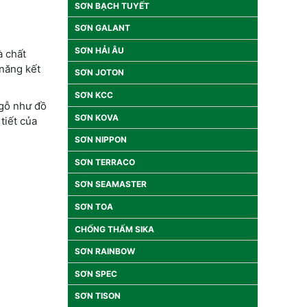
SƠN BẠCH TUYẾT
SƠN GALANT
SƠN HẢI ÂU
à chất
 năng kết
SƠN JOTON
SƠN KCC
 gỗ như đồ
SƠN KOVA
tiết của
SƠN NIPPON
SƠN TERRACO
SƠN SEAMASTER
SƠN TOA
CHỐNG THẤM SIKA
SƠN RAINBOW
SƠN SPEC
SƠN TISON