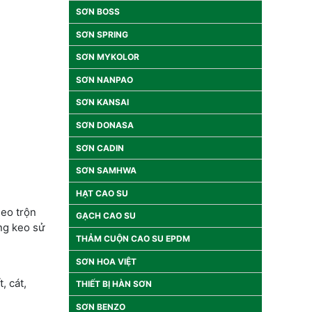
SƠN BOSS
SƠN SPRING
SƠN MYKOLOR
SƠN NANPAO
SƠN KANSAI
SƠN DONASA
SƠN CADIN
SƠN SAMHWA
HẠT CAO SU
heo trộn
GẠCH CAO SU
ng keo sử
THẢM CUỘN CAO SU EPDM
SƠN HOA VIỆT
, cát,
THIẾT BỊ HÀN SƠN
SƠN BENZO