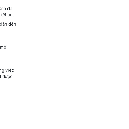
Keo đã
 tối ưu.
 dẫn đến
 môi
ng việc
t được