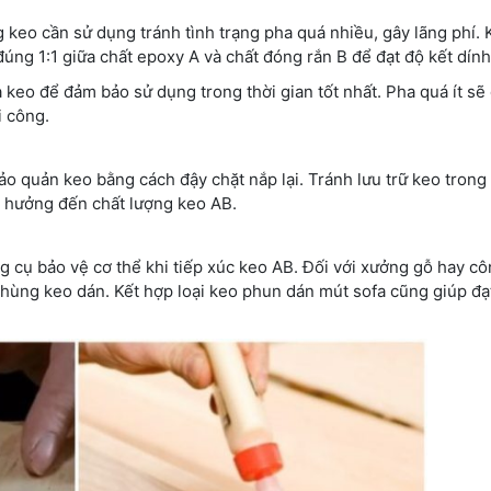
g keo cần sử dụng tránh tình trạng pha quá nhiều, gây lãng phí. 
đúng 1:1 giữa chất epoxy A và chất đóng rắn B để đạt độ kết dính
 keo để đảm bảo sử dụng trong thời gian tốt nhất. Pha quá ít sẽ
i công.
o quản keo bằng cách đậy chặt nắp lại. Tránh lưu trữ keo trong
h hưởng đến chất lượng keo AB.
 cụ bảo vệ cơ thể khi tiếp xúc keo AB. Đối với xưởng gỗ hay cô
thùng keo dán. Kết hợp loại keo phun dán mút sofa cũng giúp đạ