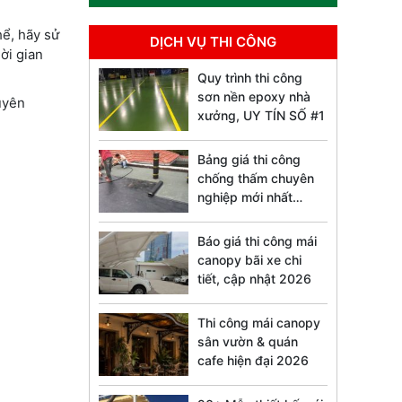
hể, hãy sử
DỊCH VỤ THI CÔNG
ời gian
Quy trình thi công
sơn nền epoxy nhà
yên
xưởng, UY TÍN SỐ #1
Bảng giá thi công
chống thấm chuyên
nghiệp mới nhất
2026
Báo giá thi công mái
canopy bãi xe chi
tiết, cập nhật 2026
Thi công mái canopy
sân vườn & quán
cafe hiện đại 2026