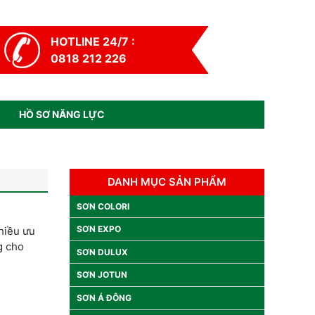
HOTLINE 24/7 :
0818 212 226
HỒ SƠ NĂNG LỰC
DANH MỤC SẢN PHẨM
SƠN COLORI
SƠN EXPO
hiều ưu
g cho
SƠN DULUX
SƠN JOTUN
SƠN Á ĐÔNG