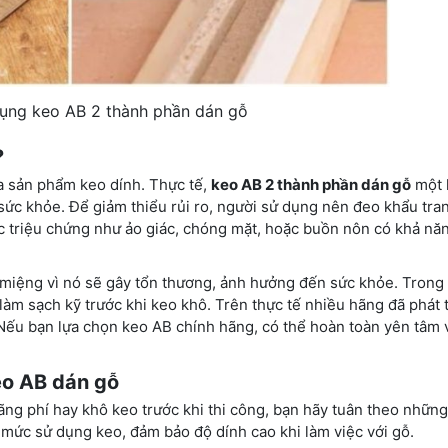
dụng keo AB 2 thành phần dán gỗ
?
ựa sản phẩm keo dính. Thực tế,
keo AB 2 thành phần dán gỗ
một 
sức khỏe. Để giảm thiểu rủi ro, người sử dụng nên đeo khẩu tra
ác triệu chứng như ảo giác, chóng mặt, hoặc buồn nôn có khả năn
 miệng vì nó sẽ gây tổn thương, ảnh hưởng đến sức khỏe. Trong
m sạch kỹ trước khi keo khô. Trên thực tế nhiều hãng đã phát t
 Nếu bạn lựa chọn keo AB chính hãng, có thể hoàn toàn yên tâm 
eo AB dán gỗ
lãng phí hay khô keo trước khi thi công, bạn hãy tuân theo những
 mức sử dụng keo, đảm bảo độ dính cao khi làm việc với gỗ.