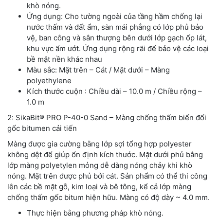
khò nóng.
Ứng dụng: Cho tường ngoài của tầng hầm chống lại
nước thấm và đất ẩm, sàn mái phẳng có lớp phủ bảo
vệ, ban công và sân thượng bên dưới lớp gạch ốp lát,
khu vực ẩm ướt. Ứng dụng rộng rãi để bảo vệ các loại
bề mặt nền khác nhau
Màu sắc: Mặt trên – Cát / Mặt dưới – Màng
polyethylene
Kích thước cuộn : Chiều dài – 10.0 m / Chiều rộng –
1.0 m
2: SikaBit® PRO P-40-0 Sand – Màng chống thấm biến đổi
gốc bitumen cải tiến
Màng được gia cường bằng lớp sợi tổng hợp polyester
không dệt để giúp ổn định kích thước. Mặt dưới phủ bằng
lớp màng polyetylen mỏng dễ dàng nóng chảy khi khò
nóng. Mặt trên được phủ bởi cát. Sản phẩm có thể thi công
lên các bề mặt gỗ, kim loại và bê tông, kể cả lớp màng
chống thấm gốc bitum hiện hữu. Màng có độ dày ~ 4.0 mm.
Thực hiện bằng phương pháp khò nóng.