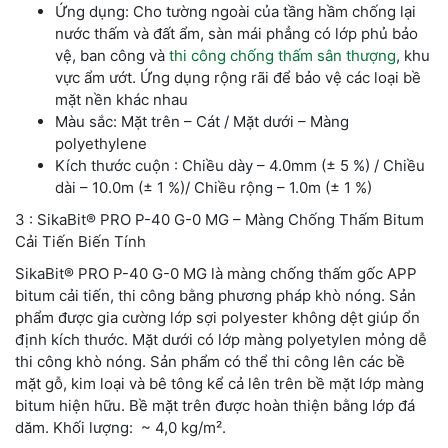
Ứng dụng: Cho tường ngoài của tầng hầm chống lại
nước thấm và đất ẩm, sàn mái phẳng có lớp phủ bảo
vệ, ban công và
thi công chống thấm sân thượng
, khu
vực ẩm ướt. Ứng dụng rộng rãi để bảo vệ các loại bề
mặt nền khác nhau
Màu sắc: Mặt trên – Cát / Mặt dưới – Màng
polyethylene
Kích thước cuộn : Chiều dày – 4.0mm (± 5 %) / Chiều
dài – 10.0m (± 1 %)/ Chiều rộng – 1.0m (± 1 %)
3 : SikaBit® PRO P-40 G-0 MG – Màng Chống Thấm Bitum
Cải Tiến Biến Tính
SikaBit® PRO P-40 G-0 MG là màng chống thấm gốc APP
bitum cải tiến, thi công bằng phương pháp khò nóng. Sản
phẩm được gia cường lớp sợi polyester không dệt giúp ổn
định kích thước. Mặt dưới có lớp màng polyetylen mỏng dễ
thi công khò nóng. Sản phẩm có thể thi công lên các bề
mặt gỗ, kim loại và bê tông kể cả lên trên bề mặt lớp màng
bitum hiện hữu. Bề mặt trên được hoàn thiện bằng lớp đá
dăm. Khối lượng: ~ 4,0 kg/m².