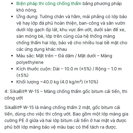
Biện pháp thi công chống thấm
bằng phương pháp
khò nóng.
Ứng dụng: Tường chắn và hầm, mái phẳng có lớp bảo
vệ hay lớp đá phủ hoàn thiện, ban-công và sân vườn
dưới lớp gạch ốp lát, khu vực ẩm ướt, dưới sàn để xe,
sàn móng bè, lớp trên cùng của hệ thống màng
chống thấm hai lớp, bảo vệ cho nhiều loại bề mặt cho
các ứng dụng khác nhau
Màu sắc: Mặt trên – Đá dăm / Mặt dưới – Màng
polyethylene
Kích thước cuộn: Dài – 10.0 m (±5%) / Rộng – 1.0 m
(±5%)
Khối lượng ~40.0 kg (4.0 kg/m²) (±10%)
4: SikaBit® W-15 – Màng chống thấm gốc bitum cải tiến, thi
công ướt
SikaBit® W-15 là màng chống thấm 2 mặt, gốc bitum cải
tiến, dùng cho việc thi công ướt. Bao gồm một lớp màng gia
cường PE ở giữa và hai lớp bitum cải tiến ở hai mặt và được
phủ bởi lớp màng bảo vệ màu bạc có thể tách ra được.