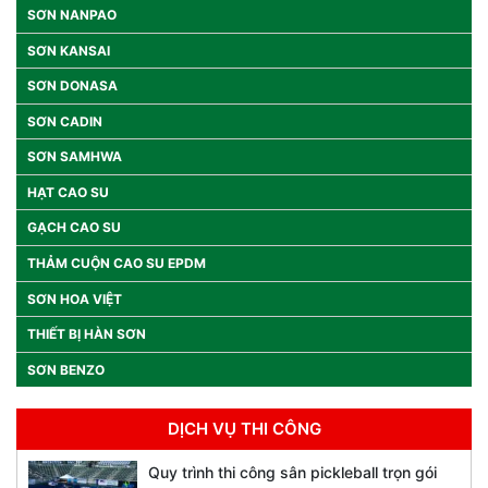
SƠN NANPAO
SƠN KANSAI
SƠN DONASA
SƠN CADIN
SƠN SAMHWA
HẠT CAO SU
GẠCH CAO SU
THẢM CUỘN CAO SU EPDM
SƠN HOA VIỆT
THIẾT BỊ HÀN SƠN
SƠN BENZO
DỊCH VỤ THI CÔNG
Quy trình thi công sân pickleball trọn gói