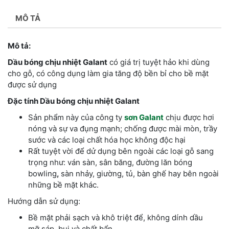
MÔ TẢ
Mô tả:
Dầu bóng chịu nhiệt Galant
có giá trị tuyệt hảo khi dùng
cho gỗ, có công dụng làm gia tăng độ bền bỉ cho bề mặt
được sử dụng
Đặc tính Dầu bóng chịu nhiệt Galant
Sản phẩm này của công ty
sơn Galant
chịu được hơi
nóng và sự va đụng mạnh; chống được mài mòn, trầy
sước và các loại chất hóa học không độc hại
Rất tuyệt vời để dử dụng bên ngoài các loại gỗ sang
trọng như: ván sàn, sân băng, đường lăn bóng
bowling
,
sàn nhảy, giường, tủ, bàn ghế hay bên ngoài
những bề mặt khác.
Hướng dẫn sử dụng:
Bề mặt phải sạch và khô triệt để, không dính dầu
mỡ,sáp, bụi và chất bẩn.