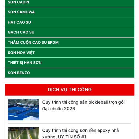
SƠN CADIN
SƠN SAMHWA
HẠT CAO SU
GẠCH CAO SU
THẢM CUỘN CAO SU EPDM
SƠN HOA VIỆT
THIẾT BỊ HÀN SƠN
SƠN BENZO
DỊCH VỤ THI CÔNG
Quy trình thi công sân pickleball trọn gói
đạt chuẩn 2026
Quy trình thi công sơn nền epoxy nhà
xưởng, UY TÍN SỐ #1