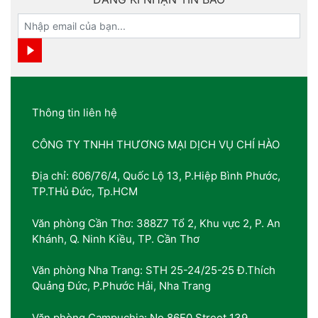
Thông tin liên hệ
CÔNG TY TNHH THƯƠNG MẠI DỊCH VỤ CHÍ HÀO
Địa chỉ: 606/76/4, Quốc Lộ 13, P.Hiệp Bình Phước,
TP.THủ Đức, Tp.HCM
Văn phòng Cần Thơ: 388Z7 Tổ 2, Khu vực 2, P. An
Khánh, Q. Ninh Kiều, TP. Cần Thơ
Văn phòng Nha Trang: STH 25-24/25-25 Đ.Thích
Quảng Đức, P.Phước Hải, Nha Trang
Văn phòng Campuchia: No 86E0 Street 139