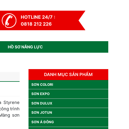
HOTLINE 24/7 :
0818 212 226
HỒ SƠ NĂNG LỰC
DANH MỤC SẢN PHẨM
SƠN COLORI
SƠN EXPO
a Styrene
SƠN DULUX
công trình
SƠN JOTUN
 Màng sơn
SƠN Á ĐÔNG