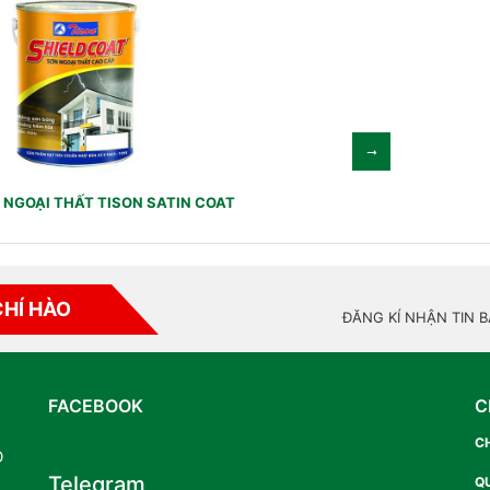
NGOẠI THẤT TISON SATIN COAT
CHÍ HÀO
ĐĂNG KÍ NHẬN TIN 
FACEBOOK
C
C
O
Telegram
Q