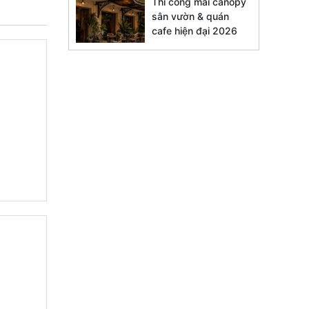
Thi công mái canopy
sân vườn & quán
cafe hiện đại 2026