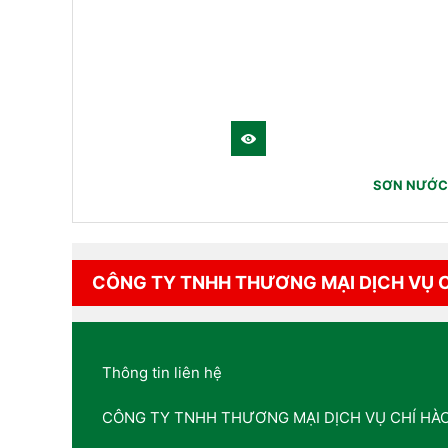
SƠN NƯỚC 
CÔNG TY TNHH THƯƠNG MẠI DỊCH VỤ 
Thông tin liên hệ
CÔNG TY TNHH THƯƠNG MẠI DỊCH VỤ CHÍ HÀ