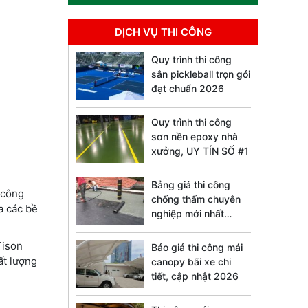
DỊCH VỤ THI CÔNG
Quy trình thi công
sân pickleball trọn gói
đạt chuẩn 2026
Quy trình thi công
sơn nền epoxy nhà
xưởng, UY TÍN SỐ #1
Bảng giá thi công
 công
chống thấm chuyên
a các bề
nghiệp mới nhất
2026
Tison
Báo giá thi công mái
ất lượng
canopy bãi xe chi
tiết, cập nhật 2026