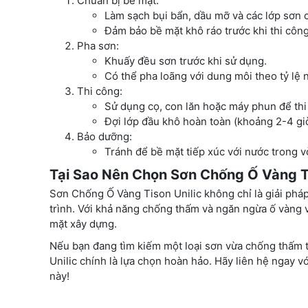
Chuẩn bị bề mặt:
Làm sạch bụi bẩn, dầu mỡ và các lớp sơn c
Đảm bảo bề mặt khô ráo trước khi thi công
Pha sơn:
Khuấy đều sơn trước khi sử dụng.
Có thể pha loãng với dung môi theo tỷ lệ 
Thi công:
Sử dụng cọ, con lăn hoặc máy phun để thi 
Đợi lớp đầu khô hoàn toàn (khoảng 2-4 giờ)
Bảo dưỡng:
Tránh để bề mặt tiếp xúc với nước trong v
Tại Sao Nên Chọn Sơn Chống Ố Vàng Ti
Sơn Chống Ố Vàng Tison Unilic không chỉ là giải phá
trình. Với khả năng chống thấm và ngăn ngừa ố vàng vư
mặt xây dựng.
Nếu bạn đang tìm kiếm một loại sơn vừa chống thấm tố
Unilic chính là lựa chọn hoàn hảo. Hãy liên hệ ngay vớ
này!