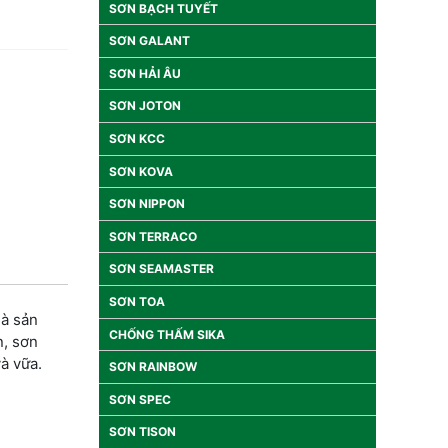
SƠN BẠCH TUYẾT
SƠN GALANT
SƠN HẢI ÂU
SƠN JOTON
SƠN KCC
SƠN KOVA
SƠN NIPPON
SƠN TERRACO
SƠN SEAMASTER
SƠN TOA
là sản
CHỐNG THẤM SIKA
n, sơn
à vữa.
SƠN RAINBOW
SƠN SPEC
SƠN TISON