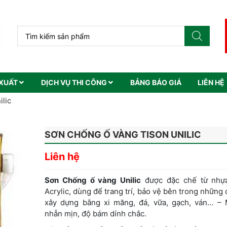
XUẤT
DỊCH VỤ THI CÔNG
BẢNG BÁO GIÁ
LIÊN HỆ
lic
SƠN CHỐNG Ố VÀNG TISON UNILIC
Liên hệ
Sơn Chống ố vàng Unilic
được đặc chế từ nhự
Acrylic, dùng để trang trí, bảo vệ bên trong những 
xây dựng bằng xi măng, đá, vữa, gạch, ván… –
nhẵn mịn, độ bám dính chắc.