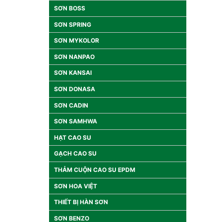
SƠN BOSS
SƠN SPRING
SƠN MYKOLOR
SƠN NANPAO
SƠN KANSAI
SƠN DONASA
SƠN CADIN
SƠN SAMHWA
HẠT CAO SU
GẠCH CAO SU
THẢM CUỘN CAO SU EPDM
SƠN HOA VIỆT
THIẾT BỊ HÀN SƠN
SƠN BENZO