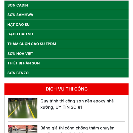
SƠN CADIN
SƠN SAMHWA
HẠT CAO SU
GẠCH CAO SU
THẢM CUỘN CAO SU EPDM
SƠN HOA VIỆT
THIẾT BỊ HÀN SƠN
SƠN BENZO
DỊCH VỤ THI CÔNG
Quy trình thi công sơn nền epoxy nhà
xưởng, UY TÍN SỐ #1
Bảng giá thi công chống thấm chuyên