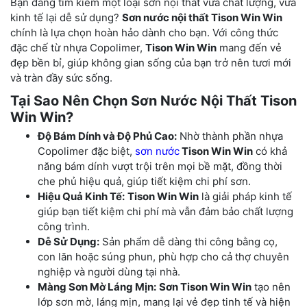
Bạn đang tìm kiếm một loại sơn nội thất vừa chất lượng, vừa
kinh tế lại dễ sử dụng?
Sơn nước nội thất Tison Win Win
chính là lựa chọn hoàn hảo dành cho bạn. Với công thức
đặc chế từ nhựa Copolimer,
Tison Win Win
mang đến vẻ
đẹp bền bỉ, giúp không gian sống của bạn trở nên tươi mới
và tràn đầy sức sống.
Tại Sao Nên Chọn Sơn Nước Nội Thất Tison
Win Win?
Độ Bám Dính và Độ Phủ Cao:
Nhờ thành phần nhựa
Copolimer đặc biệt,
sơn nước
Tison Win Win
có khả
năng bám dính vượt trội trên mọi bề mặt, đồng thời
che phủ hiệu quả, giúp tiết kiệm chi phí sơn.
Hiệu Quả Kinh Tế:
Tison Win Win
là giải pháp kinh tế
giúp bạn tiết kiệm chi phí mà vẫn đảm bảo chất lượng
công trình.
Dễ Sử Dụng:
Sản phẩm dễ dàng thi công bằng cọ,
con lăn hoặc súng phun, phù hợp cho cả thợ chuyên
nghiệp và người dùng tại nhà.
Màng Sơn Mờ Láng Mịn:
Sơn Tison Win Win
tạo nên
lớp sơn mờ, láng mịn, mang lại vẻ đẹp tinh tế và hiện