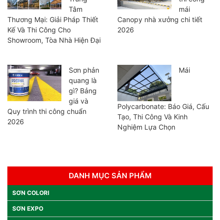
Tâm
mái
Thương Mại: Giải Pháp Thiết
Canopy nhà xưởng chi tiết
Kế Và Thi Công Cho
2026
Showroom, Tòa Nhà Hiện Đại
Sơn phản
Mái
quang là
gì? Bảng
giá và
Polycarbonate: Báo Giá, Cấu
Quy trình thi công chuẩn
Tạo, Thi Công Và Kinh
2026
Nghiệm Lựa Chọn
DANH MỤC SẢN PHẨM
SƠN COLORI
SƠN EXPO