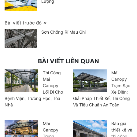
Lượng
Bài viết trước đó
Sơn Chống Rỉ Màu Ghi
BÀI VIẾT LIÊN QUAN
Thi Công
Mái
Mái
Canopy
Canopy
Trạm Sạc
Lối Đi Cho
Xe Điện:
Bệnh Viện, Trường Học, Tòa
Giải Pháp Thiết Kế, Thi Công
Nhà
Và Tiêu Chuẩn An Toàn
Mái
Báo giá
Canopy
thiết kế và
Trung
thi công