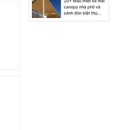
20+ Mẫu thiết kế mái
canopy nhà phố và
sảnh đón biệt thự
đẹp 2026