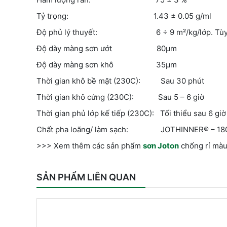
Tỷ trọng: 1.43 ± 0.05 g/ml
Độ phủ lý thuyết: 6 ÷ 9 m²/kg/lớp. Tùy thu
Độ dày màng sơn ướt 80µm
Độ dày màng sơn khô 35µm
Thời gian khô bề mặt (230C): Sau 30 phút
Thời gian khô cứng (230C): Sau 5 – 6 giờ
Thời gian phủ lớp kế tiếp (230C): Tối thiểu sau 6 giờ
Chất pha loãng/ làm sạch: JOTHINNER® – 18
>>> Xem thêm các sản phẩm
sơn Joton
chống rỉ màu
SẢN PHẨM LIÊN QUAN