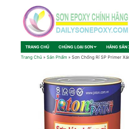
TRANG CHỦ
CHỦNG LOẠI SƠN
HÃNG SẢN 
Trang Chủ
»
Sản Phẩm
»
Sơn Chống Rỉ SP Primer X