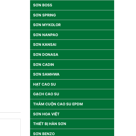
SƠN BOSS
SƠN SPRING
SƠN MYKOLOR
SƠN NANPAO
SƠN KANSAI
SƠN DONASA
SƠN CADIN
SƠN SAMHWA
HẠT CAO SU
GẠCH CAO SU
THẢM CUỘN CAO SU EPDM
SƠN HOA VIỆT
THIẾT BỊ HÀN SƠN
SƠN BENZO