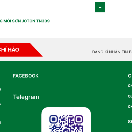
G MÔI SƠN JOTON TN309
CHÍ HÀO
ĐĂNG KÍ NHẬN TIN 
FACEBOOK
C
C
O
Telegram
Q
,
CH
S
n