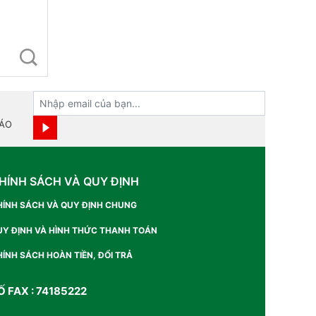
BÁO
HÍNH SÁCH VÀ QUY ĐỊNH
HÍNH SÁCH VÀ QUY ĐỊNH CHUNG
UY ĐỊNH VÀ HÌNH THỨC THANH TOÁN
ÍNH SÁCH HOÀN TIỀN, ĐỔI TRẢ
Ố FAX : 74185222