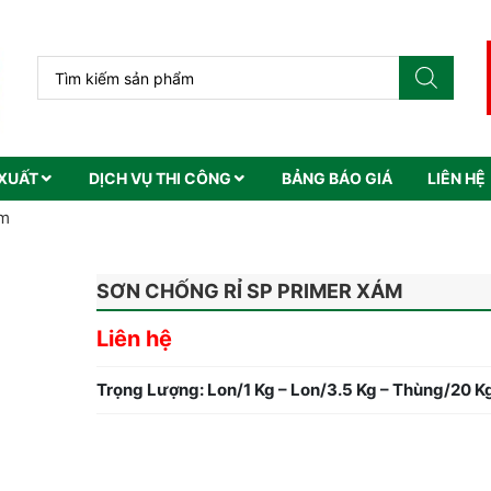
XUẤT
DỊCH VỤ THI CÔNG
BẢNG BÁO GIÁ
LIÊN HỆ
ám
SƠN CHỐNG RỈ SP PRIMER XÁM
Liên hệ
Trọng Lượng: Lon/1 Kg – Lon/3.5 Kg – Thùng/20 K