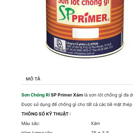
MÔ TẢ
Sơn Chống Rỉ
SP Primer Xám
là sơn lót chống gỉ đa 
Được sử dụng để chống gỉ cho tất cả các bề mặt thép 
THÔNG SỐ KỸ THUẬT :
Màu sắc: Xám
Hàm lượng rắn: 75 ± 3 %