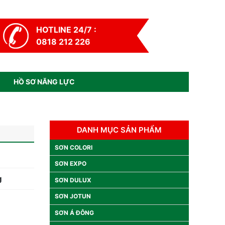
HOTLINE 24/7 :
0818 212 226
HỒ SƠ NĂNG LỰC
DANH MỤC SẢN PHẨM
SƠN COLORI
SƠN EXPO
g
SƠN DULUX
SƠN JOTUN
SƠN Á ĐÔNG