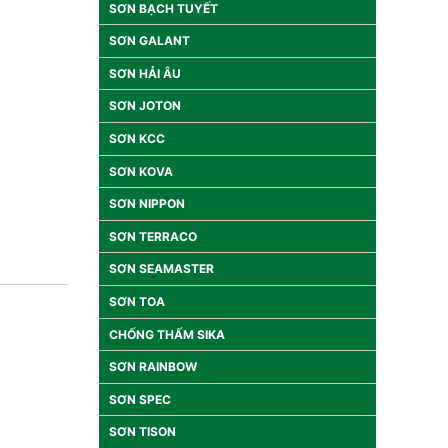
SƠN BẠCH TUYẾT
SƠN GALANT
SƠN HẢI ÂU
SƠN JOTON
SƠN KCC
SƠN KOVA
SƠN NIPPON
SƠN TERRACO
SƠN SEAMASTER
SƠN TOA
CHỐNG THẤM SIKA
SƠN RAINBOW
SƠN SPEC
SƠN TISON