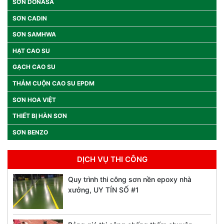
SƠN DONASA
SƠN CADIN
SƠN SAMHWA
HẠT CAO SU
GẠCH CAO SU
THẢM CUỘN CAO SU EPDM
SƠN HOA VIỆT
THIẾT BỊ HÀN SƠN
SƠN BENZO
DỊCH VỤ THI CÔNG
Quy trình thi công sơn nền epoxy nhà
xưởng, UY TÍN SỐ #1