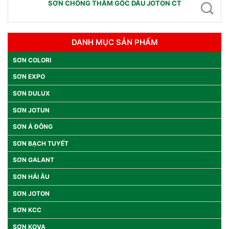
SƠN CHỐNG THẤM GỐC DẦU JOTON CT
DANH MỤC SẢN PHẨM
SƠN COLORI
SƠN EXPO
SƠN DULUX
SƠN JOTUN
SƠN Á ĐÔNG
SƠN BẠCH TUYẾT
SƠN GALANT
SƠN HẢI ÂU
SƠN JOTON
SƠN KCC
SƠN KOVA