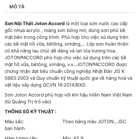
MÔ TẢ
Sơn Nội Thất Joton Accord
là một loại sơn nước cao cấp
gốc nhựa acrylic , màng sơn bóng mờ, dùng sơn phủ bề
mặt bên trong công trình. Phù hợp cho việc sử dụng trên
các bề mặt hồ vữa, bêtông, ximăng,… Lớp sơn hoàn thiện
có khả năng lau chùi dễ dàng và lan tỏa hương hoa..
JOTON®ACCORD phù hợp cho việc sử dụng trên các bề
mặt hồ vữa, bêtông, ximăng, v.v…JOTON®ACCORD được
chứng nhận đạt tiêu chuẩn công nghiệp Nhật Bản JIS K
5663:2003 và Quy chuẩn kỹ thuật quốc gia về hàng hoá và
vật liệu xây dựng QCVN 16:2014/BXD.
Sơn Joton Accord phù hợp với khí hậu miền Nam Việt Nam
(từ Quảng Trị trở vào)
THÔNG SỐ KỸ THUẬT :
Màu sắc: Theo bảng màu JOTON., JSC
ban hành
Hàm lượng rắn: Min. 45 %