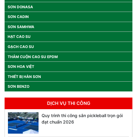
SƠN DONASA
SƠN CADIN
SƠN SAMHWA
HẠT CAO SU
GẠCH CAO SU
THẢM CUỘN CAO SU EPDM
SƠN HOA VIỆT
THIẾT BỊ HÀN SƠN
SƠN BENZO
DỊCH VỤ THI CÔNG
Quy trình thi công sân pickleball trọn gói
đạt chuẩn 2026