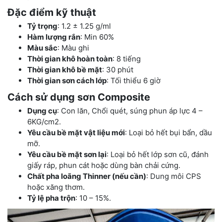
Đặc điểm kỹ thuật
Tỷ trọng
: 1.2 ± 1.25 g/ml
Hàm lượng rắn
: Min 60%
Màu sắc
: Màu ghi
Thời gian khô hoàn toàn
: 8 tiếng
Thời gian khô bề mặt
: 30 phút
Thời gian sơn cách lớp
: Tối thiểu 6 giờ
Cách sử dụng sơn Composite
Dụng cụ
: Con lăn, Chổi quét, súng phun áp lực 4 –
6KG/cm2.
Yêu cầu bề mặt vật liệu mới
: Loại bỏ hết bụi bẩn, dầu
mỡ.
Yêu cầu bề mặt sơn lại
: Loại bỏ hết lớp sơn cũ, đánh
giấy ráp, phun cát hoặc dùng bàn chải cứng.
Chất pha loãng Thinner (nếu cần)
: Dung môi CPS
hoặc xăng thơm.
Tỷ lệ pha trộn
: 10 – 15%.