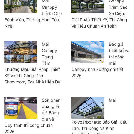
Mái
Canopy
Canopy
Trạm Sạc
Lối Đi Cho
Xe Điện:
Bệnh Viện, Trường Học, Tòa
Giải Pháp Thiết Kế, Thi Công
Nhà
Và Tiêu Chuẩn An Toàn
Mái
Báo giá
Canopy
thiết kế và
Trung
thi công
Tâm
mái
Thương Mại: Giải Pháp Thiết
Canopy nhà xưởng chi tiết
Kế Và Thi Công Cho
2026
Showroom, Tòa Nhà Hiện Đại
Sơn phản
Mái
quang là
gì? Bảng
giá và
Polycarbonate: Báo Giá, Cấu
Quy trình thi công chuẩn
Tạo, Thi Công Và Kinh
2026