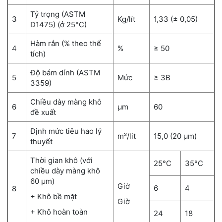
Tỷ trọng (ASTM
3
Kg/lít
1,33 (± 0,05)
D1475) (ở 25°C)
Hàm rắn (% theo thể
4
%
≥ 50
tích)
Độ bám dính (ASTM
5
Mức
≥ 3B
3359)
Chiều dày màng khô
6
µm
60
đề xuất
Định mức tiêu hao lý
7
m²/lit
15,0 (20 µm)
thuyết
Thời gian khô (với
25°C
35°C
chiều dày màng khô
60 µm)
Giờ
6
4
8
+ Khô bề mặt
Giờ
+ Khô hoàn toàn
24
18