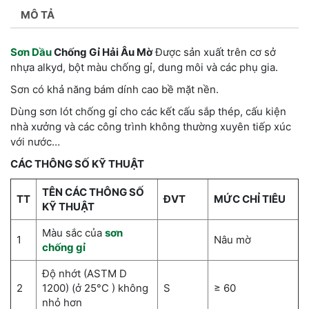
MÔ TẢ
Sơn Dầu
Chống Gỉ Hải Âu Mờ
Được sản xuất trên cơ sở
nhựa alkyd, bột màu chống gỉ, dung môi và các phụ gia.
Sơn có khả năng bám dính cao bề mặt nền.
Dùng sơn lót chống gỉ cho các kết cấu sắp thép, cấu kiện
nhà xưởng và các công trình không thường xuyên tiếp xúc
với nước…
CÁC THÔNG SỐ KỸ THUẬT
TÊN CÁC THÔNG SỐ
TT
ĐVT
MỨC CHỈ TIÊU
KỸ THUẬT
Màu sắc của
sơn
1
Nâu mờ
chống gỉ
Độ nhớt (ASTM D
2
1200) (ở 25°C ) không
S
≥ 60
nhỏ hơn