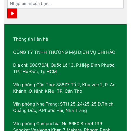
Thông tin liên hệ
CÔNG TY TNHH THƯƠNG MẠI DỊCH VỤ CHÍ HÀO
Địa chỉ: 606/76/4, Quốc Lộ 13, P.Hiệp Bình Phước,
TP.THủ Đức, Tp.HCM
Văn phòng Cần Thơ: 388Z7 Tổ 2, Khu vực 2, P. An
Khánh, Q. Ninh Kiều, TP. Cần Thơ
Văn phòng Nha Trang: STH 25-24/25-25 Đ.Thích
Quảng Đức, P.Phước Hải, Nha Trang
Văn phòng Campuchia: No 86E0 Street 139
Sangkat Vealvong Khan 7 Makara, Phnom Penh