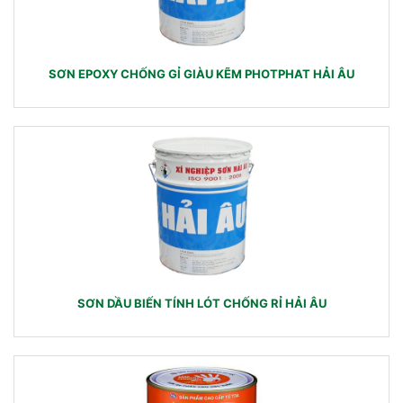
SƠN EPOXY CHỐNG GỈ GIÀU KẼM PHOTPHAT HẢI ÂU
SƠN DẦU BIẾN TÍNH LÓT CHỐNG RỈ HẢI ÂU