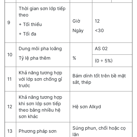
Thời gian sơn lớp tiếp
theo
Giờ
12
9
+ Tối thiểu
Ngày
<30
+ Tối đa
Dung môi pha loãng
AS 02
10
Tỷ lệ pha thêm
%
(0 ÷ 5%)
Khả năng tương hợp
Bám dính tốt trên bề mặt
11
với lớp sơn chống gỉ
sắt, thép
trước
Khả năng tương hợp
khi sơn lớp sơn tiếp
12
Hệ sơn Alkyd
theo bằng nhiều hệ
sơn khác
Súng phun, chổi hoặc cọ
13
Phương pháp sơn
lăn