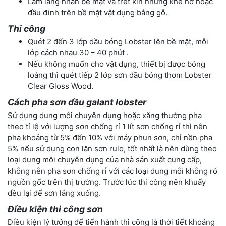
Làm láng nhẵn bề mặt và trét kín những khe hở hoặc
đầu đinh trên bề mặt vật dụng bằng gỗ.
Thi công
Quét 2 đến 3 lớp dầu bóng Lobster lên bề mặt, mỗi
lớp cách nhau 30 – 40 phút .
Nếu không muốn cho vật dụng, thiết bị được bóng
loáng thì quét tiếp 2 lớp sơn dầu bóng thơm Lobster
Clear Gloss Wood.
Cách pha sơn dầu galant lobster
Sử dụng dung môi chuyên dụng hoặc xăng thường pha
theo tỉ lệ với lượng sơn chống rỉ 1 lít sơn chống rỉ thì nên
pha khoảng từ 5% đến 10% với máy phun sơn, chỉ nền pha
5% nếu sử dụng con lăn sơn rulo, tốt nhất là nên dùng theo
loại dung môi chuyên dụng của nhà sản xuất cung cấp,
không nên pha sơn chống rỉ với các loại dung môi không rõ
nguồn gốc trên thị trường. Trước lúc thi công nên khuấy
đều
lại để sơn lắng xuống.
Điều kiện thi công sơn
Điều kiện lý tưởng để tiến hành thi công là thời tiết khoảng