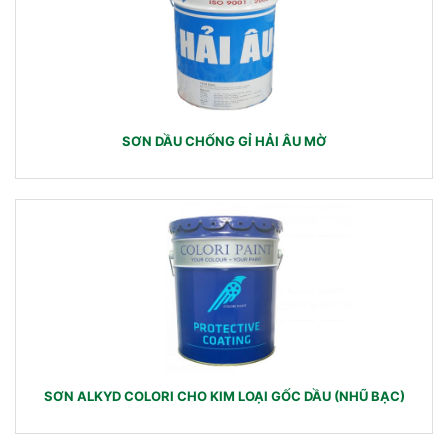
SƠN DẦU CHỐNG GỈ HẢI ÂU MỜ
SƠN ALKYD COLORI CHO KIM LOẠI GỐC DẦU (NHŨ BẠC)