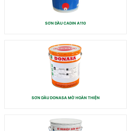
SƠN DẦU CADIN A110
SƠN DẦU DONASA MỜ HOÀN THIỆN