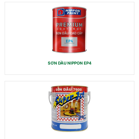
SƠN DẦU NIPPON EP4