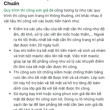
Chuẩn
Quy trình thi công sơn giả đá
cũng tương tự như các quy
trình thi công sơn trang trí thông thường, chỉ khác nhau ở
vật liệu thi công với các bước tiến hành như:
Kiểm tra các yêu cầu của bề mặt cần thi công như độ
ẩm, độ khô, xử lý các vết ẩm mốc hoặc thấm,… Ngoài
ra thì tối thiểu nhất bề mặt cần thi công trang trí phải
đạt được trên 20 ngày tuổi.
Sau khi kiểm tra bề mặt thì tiến hành vệ sinh xả nhám
và trét bột mastic dẻo lên bề mặt. Việc trét mastic
giúp lại lại độ phẳng cũng như xử lý các khuyết điểm
lồi lõm của bề mặt cần được thi công.
Thi công sơn lót chống kiềm hoặc chống thấm bằng
rulo lăn cho bề mặt đã được trét và xả nhám. Lớp sơn
lót này hỗ trợ bảo vệ bề mặt và hỗ trợ tăng độ bám
dính của lớp giả đá với bề mặt được thi công.
Sử dụng bay trét hoặc súng phun sơn giả đá lên bề
mặt đã được thi công sơn lót. Dùng ru lô nhúng nước
sạch lăn lại để làm phẳng bề mặt cần làm sơn giả đá
và để khô ít nhất 24 giờ.