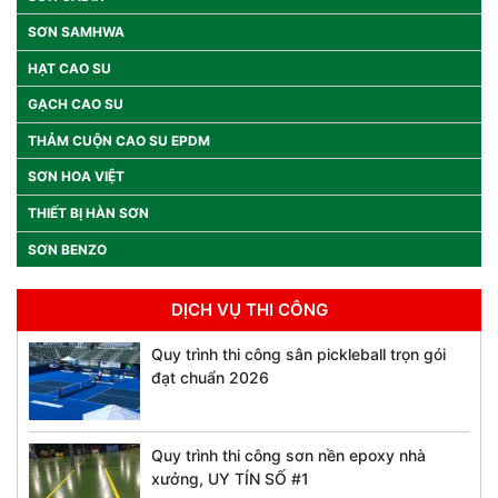
SƠN SAMHWA
HẠT CAO SU
GẠCH CAO SU
THẢM CUỘN CAO SU EPDM
SƠN HOA VIỆT
THIẾT BỊ HÀN SƠN
SƠN BENZO
DỊCH VỤ THI CÔNG
Quy trình thi công sân pickleball trọn gói
đạt chuẩn 2026
Quy trình thi công sơn nền epoxy nhà
xưởng, UY TÍN SỐ #1