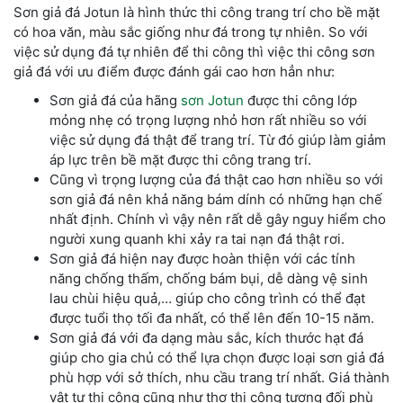
Sơn giả đá Jotun là hình thức thi công trang trí cho bề mặt
có hoa văn, màu sắc giống như đá trong tự nhiên. So với
việc sử dụng đá tự nhiên để thi công thì việc thi công sơn
giả đá với ưu điểm được đánh gái cao hơn hẳn như:
Sơn giả đá của hãng
sơn Jotun
được thi công lớp
mỏng nhẹ có trọng lượng nhỏ hơn rất nhiều so với
việc sử dụng đá thật để trang trí. Từ đó giúp làm giảm
áp lực trên bề mặt được thi công trang trí.
Cũng vì trọng lượng của đá thật cao hơn nhiều so với
sơn giả đá nên khả năng bám dính có những hạn chế
nhất định. Chính vì vậy nên rất dễ gây nguy hiểm cho
người xung quanh khi xảy ra tai nạn đá thật rơi.
Sơn giả đá hiện nay được hoàn thiện với các tính
năng chống thấm, chống bám bụi, dễ dàng vệ sinh
lau chùi hiệu quả,… giúp cho công trình có thể đạt
được tuổi thọ tối đa nhất, có thể lên đến 10-15 năm.
Sơn giả đá với đa dạng màu sắc, kích thước hạt đá
giúp cho gia chủ có thể lựa chọn được loại sơn giả đá
phù hợp với sở thích, nhu cầu trang trí nhất. Giá thành
vật tư thi công cũng như thợ thi công tương đối phù