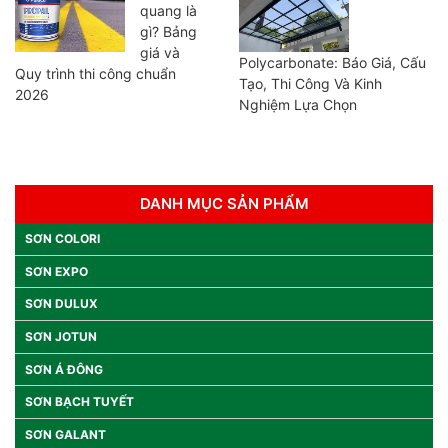
quang là
gì? Bảng
giá và
Polycarbonate: Báo Giá, Cấu
Quy trình thi công chuẩn
Tạo, Thi Công Và Kinh
2026
Nghiệm Lựa Chọn
DANH MỤC SẢN PHẨM
SƠN COLORI
SƠN EXPO
SƠN DULUX
SƠN JOTUN
SƠN Á ĐÔNG
SƠN BẠCH TUYẾT
SƠN GALANT