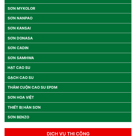
SƠN MYKOLOR
SƠN NANPAO
SƠN KANSAI
SƠN DONASA
SƠN CADIN
SƠN SAMHWA
HẠT CAO SU
GẠCH CAO SU
THẢM CUỘN CAO SU EPDM
SƠN HOA VIỆT
THIẾT BỊ HÀN SƠN
SƠN BENZO
DỊCH VỤ THI CÔNG