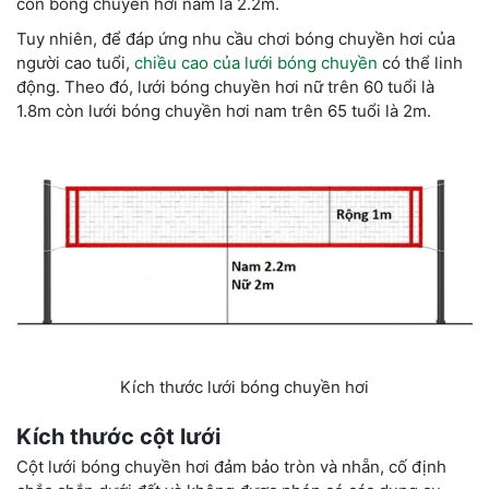
còn bóng chuyền hơi nam là 2.2m.
Tuy nhiên, để đáp ứng nhu cầu chơi bóng chuyền hơi của
người cao tuổi,
chiều cao của lưới bóng chuyền
có thể linh
động. Theo đó, lưới bóng chuyền hơi nữ trên 60 tuổi là
1.8m còn lưới bóng chuyền hơi nam trên 65 tuổi là 2m.
Kích thước lưới bóng chuyền hơi
Kích thước cột lưới
Cột lưới bóng chuyền hơi đảm bảo tròn và nhẵn, cố định