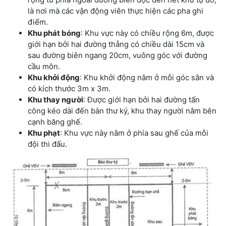
là nơi mà các vận động viên thực hiện các pha ghi
điểm.
Khu phát bóng
: Khu vực này có chiều rộng 6m, được
giới hạn bởi hai đường thẳng có chiều dài 15cm và
sau đường biên ngang 20cm, vuông góc với đường
cầu môn.
Khu khởi động
: Khu khởi động nằm ở mỗi góc sân và
có kích thước 3m x 3m.
Khu thay người
: Được giới hạn bởi hai đường tấn
công kéo dài đến bàn thư ký, khu thay người nằm bên
cạnh băng ghế.
Khu phạt
: Khu vực này nằm ở phía sau ghế của mỗi
đội thi đấu.