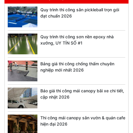
Quy trình thi công sân pickleball trọn gói
đạt chuẩn 2026
Quy trình thi công sơn nền epoxy nhà
xưởng, UY TÍN SỐ #1
Bảng giá thi công chống thấm chuyên
nghiệp mới nhất 2026
Báo giá thi công mái canopy bãi xe chi tiết,
cập nhật 2026
Thi công mái canopy sân vườn & quán cafe
hiện đại 2026