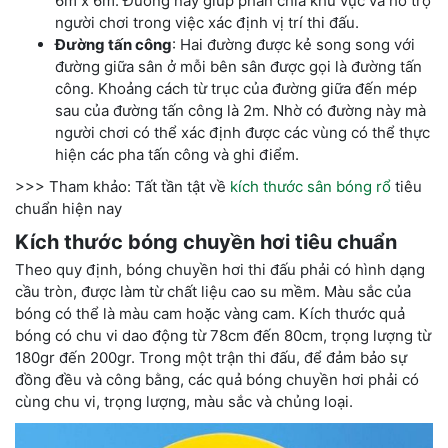
6m x 6m. Đường này giúp phân chia khu vực và hỗ trợ
người chơi trong việc xác định vị trí thi đấu.
Đường tấn công
: Hai đường được kẻ song song với
đường giữa sân ở mỗi bên sân được gọi là đường tấn
công. Khoảng cách từ trục của đường giữa đến mép
sau của đường tấn công là 2m. Nhờ có đường này mà
người chơi có thể xác định được các vùng có thể thực
hiện các pha tấn công và ghi điểm.
>>> Tham khảo: Tất tần tật về
kích thước sân bóng rổ
tiêu
chuẩn hiện nay
Kích thước bóng chuyền hơi tiêu chuẩn
Theo quy định, bóng chuyền hơi thi đấu phải có hình dạng
cầu tròn, được làm từ chất liệu cao su mềm. Màu sắc của
bóng có thể là màu cam hoặc vàng cam. Kích thước quả
bóng có chu vi dao động từ 78cm đến 80cm, trọng lượng từ
180gr đến 200gr. Trong một trận thi đấu, để đảm bảo sự
đồng đều và công bằng, các quả bóng chuyền hơi phải có
cùng chu vi, trọng lượng, màu sắc và chủng loại.