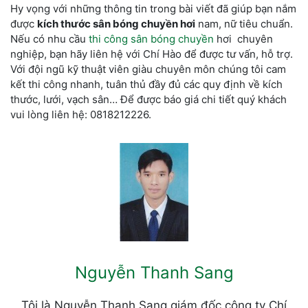
Hy vọng với những thông tin trong bài viết đã giúp bạn nắm
được
kích thước sân bóng chuyền hơi
nam, nữ tiêu chuẩn.
Nếu có nhu cầu
thi công sân bóng chuyền
hơi chuyên
nghiệp, bạn hãy liên hệ với Chí Hào để được tư vấn, hỗ trợ.
Với đội ngũ kỹ thuật viên giàu chuyên môn chúng tôi cam
kết thi công nhanh, tuân thủ đầy đủ các quy định về kích
thước, lưới, vạch sân… Để được báo giá chi tiết quý khách
vui lòng liên hệ: 0818212226.
Nguyễn Thanh Sang
Tôi là Nguyễn Thanh Sang giám đốc công ty Chí