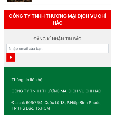
CÔNG TY TNHH THƯƠNG MẠI DỊCH VỤ CHÍ
HÀO
ĐĂNG KÍ NHẬN TIN BÁO
Thông tin liên hệ
CÔNG TY TNHH THƯƠNG MẠI DỊCH VỤ CHÍ HÀO
Địa chỉ: 606/76/4, Quốc Lộ 13, P.Hiệp Bình Phước,
TP.THủ Đức, Tp.HCM