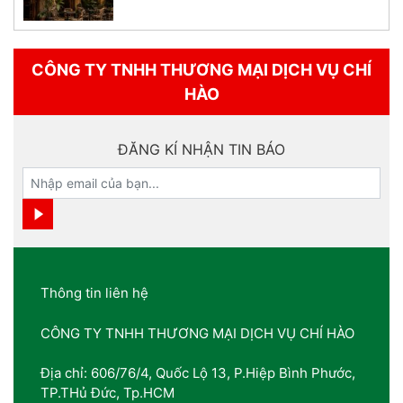
CÔNG TY TNHH THƯƠNG MẠI DỊCH VỤ CHÍ
HÀO
ĐĂNG KÍ NHẬN TIN BÁO
Thông tin liên hệ
CÔNG TY TNHH THƯƠNG MẠI DỊCH VỤ CHÍ HÀO
Địa chỉ: 606/76/4, Quốc Lộ 13, P.Hiệp Bình Phước,
TP.THủ Đức, Tp.HCM