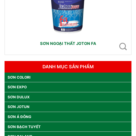
SƠN NGOẠI THẤT JOTON FA
DANH MỤC SẢN PHẨM
SƠN COLORI
SƠN EXPO
SƠN DULUX
SƠN JOTUN
SƠN Á ĐÔNG
SƠN BẠCH TUYẾT